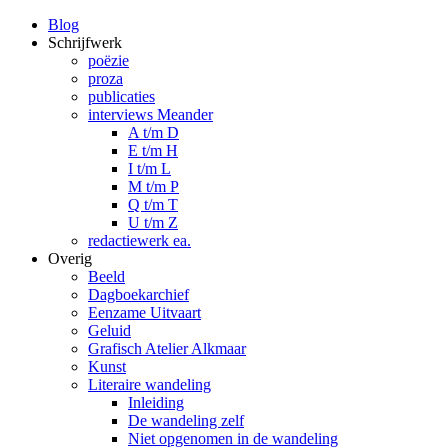
Blog
Schrijfwerk
poëzie
proza
publicaties
interviews Meander
A t/m D
E t/m H
I t/m L
M t/m P
Q t/m T
U t/m Z
redactiewerk ea.
Overig
Beeld
Dagboekarchief
Eenzame Uitvaart
Geluid
Grafisch Atelier Alkmaar
Kunst
Literaire wandeling
Inleiding
De wandeling zelf
Niet opgenomen in de wandeling