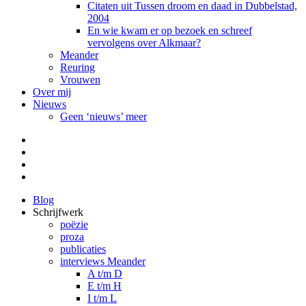
Citaten uit Tussen droom en daad in Dubbelstad,
2004
En wie kwam er op bezoek en schreef
vervolgens over Alkmaar?
Meander
Reuring
Vrouwen
Over mij
Nieuws
Geen ‘nieuws’ meer
Facebook
Pinterest
LinkedIn
Tumblr
Blog
Schrijfwerk
poëzie
proza
publicaties
interviews Meander
A t/m D
E t/m H
I t/m L