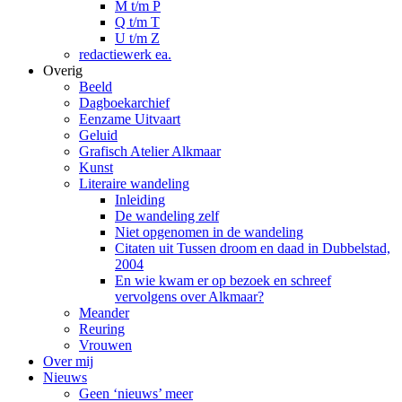
M t/m P
Q t/m T
U t/m Z
redactiewerk ea.
Overig
Beeld
Dagboekarchief
Eenzame Uitvaart
Geluid
Grafisch Atelier Alkmaar
Kunst
Literaire wandeling
Inleiding
De wandeling zelf
Niet opgenomen in de wandeling
Citaten uit Tussen droom en daad in Dubbelstad,
2004
En wie kwam er op bezoek en schreef
vervolgens over Alkmaar?
Meander
Reuring
Vrouwen
Over mij
Nieuws
Geen ‘nieuws’ meer