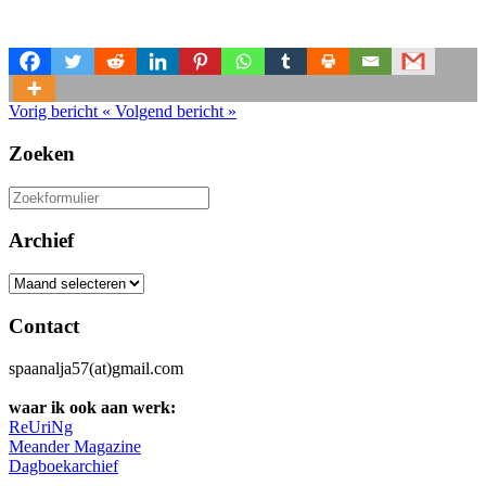
Vorig bericht
«
Volgend bericht
»
Zoeken
Zoeken
naar:
Archief
Archief
Contact
spaanalja57(at)gmail.com
waar ik ook aan werk:
ReUriNg
Meander Magazine
Dagboekarchief