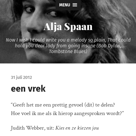
MENU
Alja Spaan
Now I wish I could write you a melody so plain, That could
hold you dear lady from going insane (Bob Dylan,
Tombstone Blues)
31 juli 2012
een vrek
“Geeft het me een prettig gevoel (dit) te delen?
Hoe voel ik me als ik hierop aangesproken wordt?”
Judith Webber, uit:
Kies en ze kiezen jou