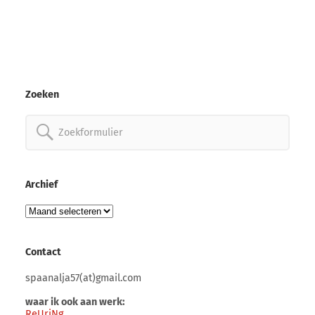
Zoeken
Zoeken
naar:
Archief
Archief
Contact
spaanalja57(at)gmail.com
waar ik ook aan werk:
ReUriNg