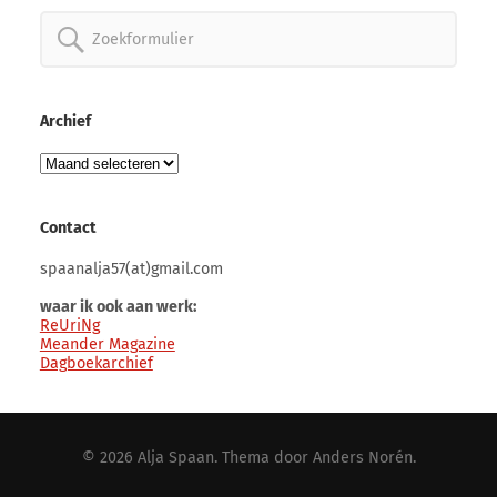
Zoeken
naar:
Archief
Archief
Contact
spaanalja57(at)gmail.com
waar ik ook aan werk:
ReUriNg
Meander Magazine
Dagboekarchief
© 2026
Alja Spaan
. Thema door
Anders Norén
.