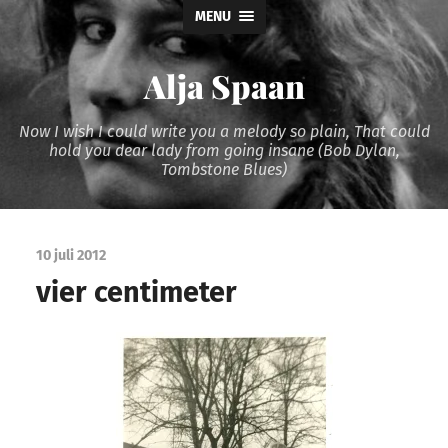
MENU
Alja Spaan
Now I wish I could write you a melody so plain, That could
hold you dear lady from going insane (Bob Dylan,
Tombstone Blues)
10 juli 2012
vier centimeter