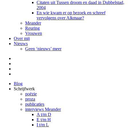
Citaten uit Tussen droom en daad in Dubbelstad,
2004
En wie kwam er op bezoek en schreef
vervolgens over Alkmaar?
Meander
Reuring
Vrouwen
Over mij
Nieuws
Geen ‘nieuws’ meer
Facebook
Pinterest
LinkedIn
Tumblr
Blog
Schrijfwerk
poëzie
proza
publicaties
interviews Meander
A t/m D
E t/m H
I t/m L