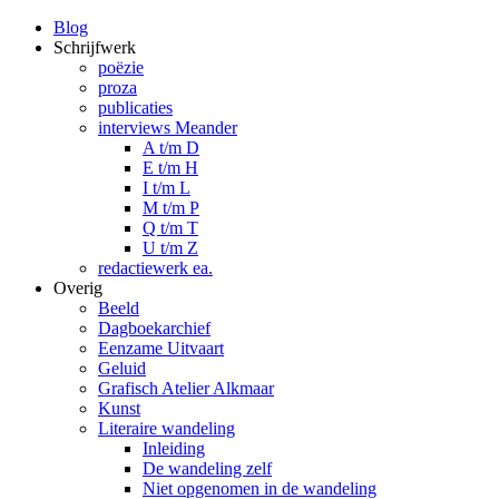
Blog
Schrijfwerk
poëzie
proza
publicaties
interviews Meander
A t/m D
E t/m H
I t/m L
M t/m P
Q t/m T
U t/m Z
redactiewerk ea.
Overig
Beeld
Dagboekarchief
Eenzame Uitvaart
Geluid
Grafisch Atelier Alkmaar
Kunst
Literaire wandeling
Inleiding
De wandeling zelf
Niet opgenomen in de wandeling