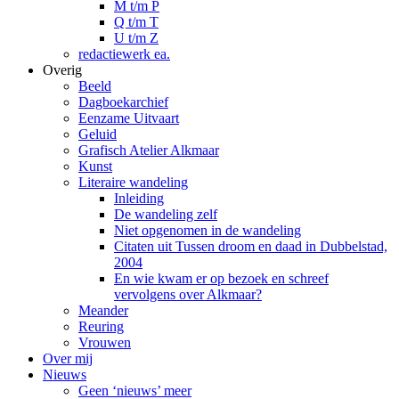
M t/m P
Q t/m T
U t/m Z
redactiewerk ea.
Overig
Beeld
Dagboekarchief
Eenzame Uitvaart
Geluid
Grafisch Atelier Alkmaar
Kunst
Literaire wandeling
Inleiding
De wandeling zelf
Niet opgenomen in de wandeling
Citaten uit Tussen droom en daad in Dubbelstad,
2004
En wie kwam er op bezoek en schreef
vervolgens over Alkmaar?
Meander
Reuring
Vrouwen
Over mij
Nieuws
Geen ‘nieuws’ meer