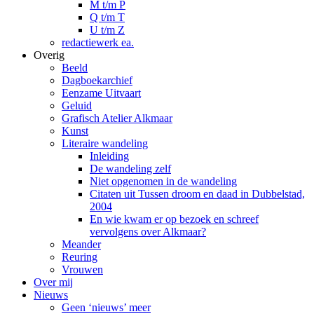
M t/m P
Q t/m T
U t/m Z
redactiewerk ea.
Overig
Beeld
Dagboekarchief
Eenzame Uitvaart
Geluid
Grafisch Atelier Alkmaar
Kunst
Literaire wandeling
Inleiding
De wandeling zelf
Niet opgenomen in de wandeling
Citaten uit Tussen droom en daad in Dubbelstad,
2004
En wie kwam er op bezoek en schreef
vervolgens over Alkmaar?
Meander
Reuring
Vrouwen
Over mij
Nieuws
Geen ‘nieuws’ meer