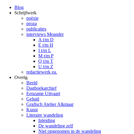
Blog
Schrijfwerk
poëzie
proza
publicaties
interviews Meander
A t/m D
E t/m H
I t/m L
M t/m P
Q t/m T
U t/m Z
redactiewerk ea.
Overig
Beeld
Dagboekarchief
Eenzame Uitvaart
Geluid
Grafisch Atelier Alkmaar
Kunst
Literaire wandeling
Inleiding
De wandeling zelf
Niet opgenomen in de wandeling