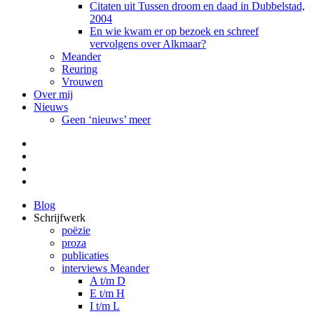
Citaten uit Tussen droom en daad in Dubbelstad,
2004
En wie kwam er op bezoek en schreef
vervolgens over Alkmaar?
Meander
Reuring
Vrouwen
Over mij
Nieuws
Geen ‘nieuws’ meer
Facebook
Pinterest
LinkedIn
Tumblr
Blog
Schrijfwerk
poëzie
proza
publicaties
interviews Meander
A t/m D
E t/m H
I t/m L