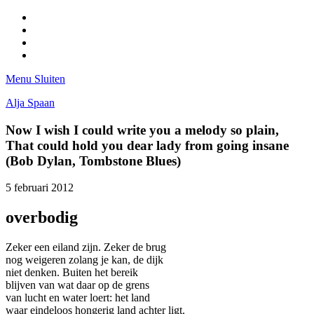
Facebook
Pinterest
LinkedIn
Tumblr
Menu
Sluiten
Alja Spaan
Now I wish I could write you a melody so plain,
That could hold you dear lady from going insane
(Bob Dylan, Tombstone Blues)
5 februari 2012
overbodig
Zeker een eiland zijn. Zeker de brug
nog weigeren zolang je kan, de dijk
niet denken. Buiten het bereik
blijven van wat daar op de grens
van lucht en water loert: het land
waar eindeloos hongerig land achter ligt.