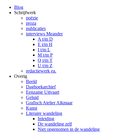
Blog
Schrijfwerk
poëzie
proza
publicaties
interviews Meander
A t/m D
E t/m H
I t/m L
M t/m P
Q t/m T
U t/m Z
redactiewerk ea.
Overig
Beeld
Dagboekarchief
Eenzame Uitvaart
Geluid
Grafisch Atelier Alkmaar
Kunst
Literaire wandeling
Inleiding
De wandeling zelf
Niet opgenomen in de wandeling