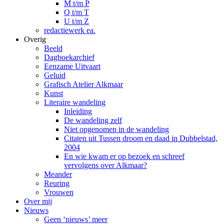
M t/m P
Q t/m T
U t/m Z
redactiewerk ea.
Overig
Beeld
Dagboekarchief
Eenzame Uitvaart
Geluid
Grafisch Atelier Alkmaar
Kunst
Literaire wandeling
Inleiding
De wandeling zelf
Niet opgenomen in de wandeling
Citaten uit Tussen droom en daad in Dubbelstad,
2004
En wie kwam er op bezoek en schreef
vervolgens over Alkmaar?
Meander
Reuring
Vrouwen
Over mij
Nieuws
Geen ‘nieuws’ meer