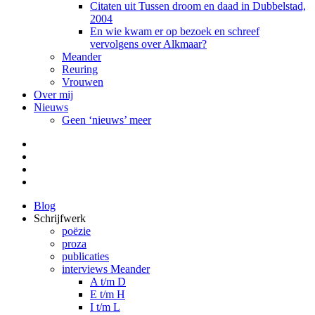
Citaten uit Tussen droom en daad in Dubbelstad,
2004
En wie kwam er op bezoek en schreef
vervolgens over Alkmaar?
Meander
Reuring
Vrouwen
Over mij
Nieuws
Geen ‘nieuws’ meer
Facebook
Pinterest
LinkedIn
Tumblr
Blog
Schrijfwerk
poëzie
proza
publicaties
interviews Meander
A t/m D
E t/m H
I t/m L