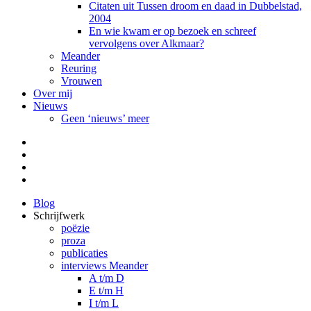
Citaten uit Tussen droom en daad in Dubbelstad,
2004
En wie kwam er op bezoek en schreef
vervolgens over Alkmaar?
Meander
Reuring
Vrouwen
Over mij
Nieuws
Geen ‘nieuws’ meer
Facebook
Pinterest
LinkedIn
Tumblr
Blog
Schrijfwerk
poëzie
proza
publicaties
interviews Meander
A t/m D
E t/m H
I t/m L