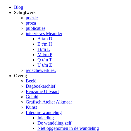
Blog
Schrijfwerk
poëzie
proza
publicaties
interviews Meander
A t/m D
E t/m H
I t/m L
M t/m P
Q t/m T
U t/m Z
redactiewerk ea.
Overig
Beeld
Dagboekarchief
Eenzame Uitvaart
Geluid
Grafisch Atelier Alkmaar
Kunst
Literaire wandeling
Inleiding
De wandeling zelf
Niet opgenomen in de wandeling