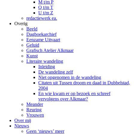
M t/m P
Q t/m T
U t/m Z
redactiewerk ea.
Overig
Beeld
Dagboekarchief
Eenzame Uitvaart
Geluid
Grafisch Atelier Alkmaar
Kunst
Literaire wandeling
Inleiding
De wandeling zelf
Niet opgenomen in de wandeling
Citaten uit Tussen droom en daad in Dubbelstad,
2004
En wie kwam er op bezoek en schreef
vervolgens over Alkmaar?
Meander
Reuring
Vrouwen
Over mij
Nieuws
Geen ‘nieuws’ meer