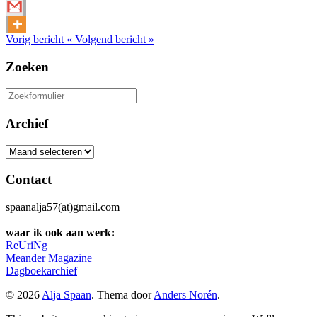
Vorig bericht
«
Volgend bericht
»
Zoeken
Zoeken
naar:
Archief
Archief
Contact
spaanalja57(at)gmail.com
waar ik ook aan werk:
ReUriNg
Meander Magazine
Dagboekarchief
© 2026
Alja Spaan
. Thema door
Anders Norén
.