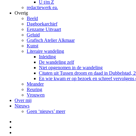
U t/m Z
redactiewerk ea.
Overig
Beeld
Dagboekarchief
Eenzame Uitvaart
Geluid
Grafisch Atelier Alkmaar
Kunst
Literaire wandeling
Inleiding
De wandeling zelf
Niet opgenomen in de wandeling
Citaten uit Tussen droom en daad in Dubbelstad, 
En wie kwam er op bezoek en schreef vervolgens
Meander
Reuring
Vrouwen
Over mij
Nieuws
Geen ‘nieuws’ meer
Facebook
Pinterest
LinkedIn