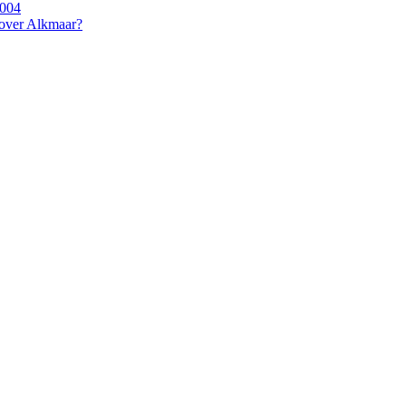
2004
 over Alkmaar?