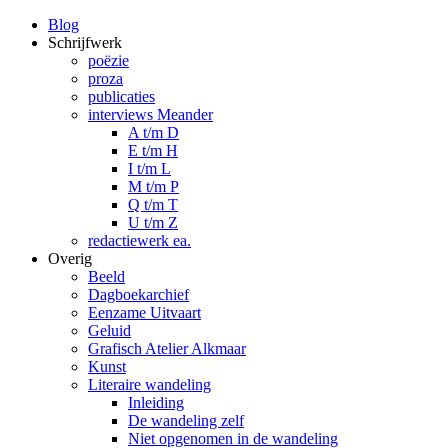
Blog
Schrijfwerk
poëzie
proza
publicaties
interviews Meander
A t/m D
E t/m H
I t/m L
M t/m P
Q t/m T
U t/m Z
redactiewerk ea.
Overig
Beeld
Dagboekarchief
Eenzame Uitvaart
Geluid
Grafisch Atelier Alkmaar
Kunst
Literaire wandeling
Inleiding
De wandeling zelf
Niet opgenomen in de wandeling