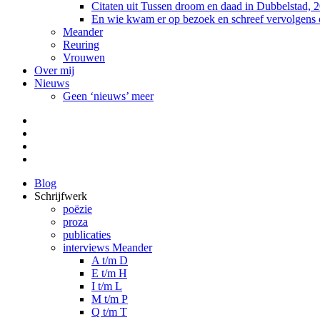
Citaten uit Tussen droom en daad in Dubbelstad, 
En wie kwam er op bezoek en schreef vervolgens
Meander
Reuring
Vrouwen
Over mij
Nieuws
Geen ‘nieuws’ meer
Facebook
Pinterest
LinkedIn
Tumblr
Blog
Schrijfwerk
poëzie
proza
publicaties
interviews Meander
A t/m D
E t/m H
I t/m L
M t/m P
Q t/m T