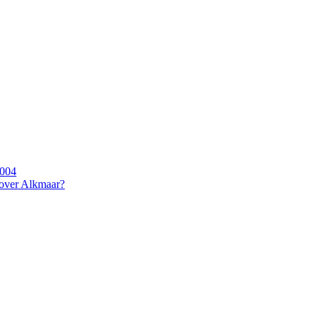
2004
 over Alkmaar?