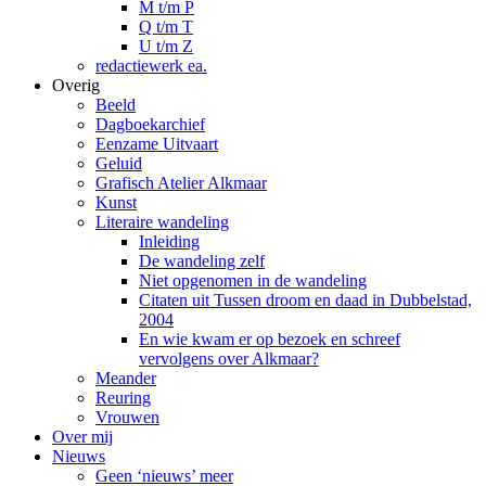
M t/m P
Q t/m T
U t/m Z
redactiewerk ea.
Overig
Beeld
Dagboekarchief
Eenzame Uitvaart
Geluid
Grafisch Atelier Alkmaar
Kunst
Literaire wandeling
Inleiding
De wandeling zelf
Niet opgenomen in de wandeling
Citaten uit Tussen droom en daad in Dubbelstad,
2004
En wie kwam er op bezoek en schreef
vervolgens over Alkmaar?
Meander
Reuring
Vrouwen
Over mij
Nieuws
Geen ‘nieuws’ meer