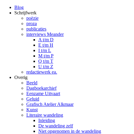
Blog
Schrijfwerk
poëzie
proza
publicaties
interviews Meander
A t/m D
E t/m H
I t/m L
M t/m P
Q t/m T
U t/m Z
redactiewerk ea.
Overig
Beeld
Dagboekarchief
Eenzame Uitvaart
Geluid
Grafisch Atelier Alkmaar
Kunst
Literaire wandeling
Inleiding
De wandeling zelf
Niet opgenomen in de wandeling