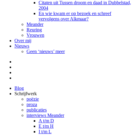
Citaten uit Tussen droom en daad in Dubbelstad,
2004
En wie kwam er op bezoek en schreef
vervolgens over Alkmaar?
Meander
Reuring
Vrouwen
Over mij
Nieuws
Geen ‘nieuws’ meer
Facebook
Pinterest
LinkedIn
Tumblr
Blog
Schrijfwerk
poëzie
proza
publicaties
interviews Meander
A t/m D
E t/m H
I t/m L