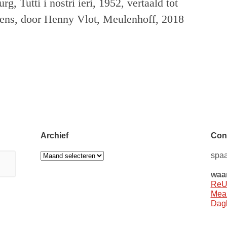
g, Tutti i nostri ieri, 1952, vertaald tot
rens, door Henny Vlot, Meulenhoff, 2018
Archief
Con
Archief
spaa
waar
ReU
Mea
Dagb