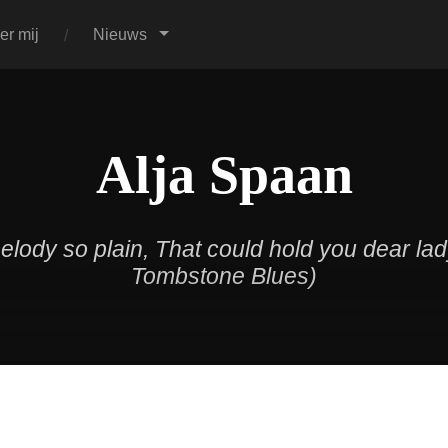
er mij
Nieuws
Alja Spaan
melody so plain, That could hold you dear la
Tombstone Blues)