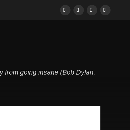
Facebook
Pinterest
LinkedIn
Tumblr
dy from going insane (Bob Dylan,