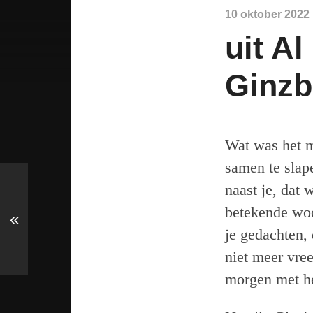
10 oktober 2022
uit Al
Ginzb
Wat was het m
samen te slap
naast je, dat
betekende wo
«
je gedachten,
niet meer vre
morgen met he