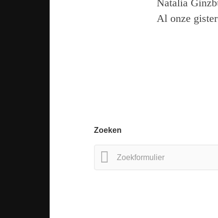
Natalia Ginzbur
Al onze giste
Zoeken
Zoeken
naar: