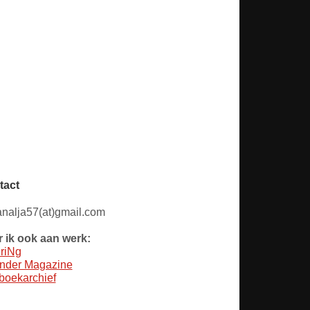
tact
nalja57(at)gmail.com
 ik ook aan werk:
riNg
nder Magazine
oekarchief