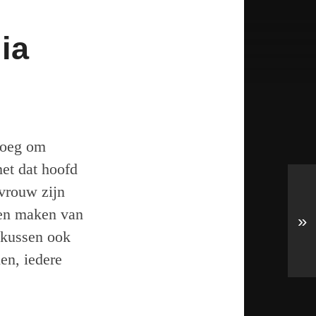
ia
noeg om
met dat hoofd
vrouw zijn
en maken van
»
 kussen ook
en, iedere