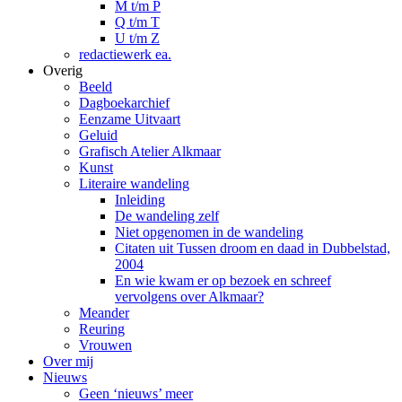
M t/m P
Q t/m T
U t/m Z
redactiewerk ea.
Overig
Beeld
Dagboekarchief
Eenzame Uitvaart
Geluid
Grafisch Atelier Alkmaar
Kunst
Literaire wandeling
Inleiding
De wandeling zelf
Niet opgenomen in de wandeling
Citaten uit Tussen droom en daad in Dubbelstad,
2004
En wie kwam er op bezoek en schreef
vervolgens over Alkmaar?
Meander
Reuring
Vrouwen
Over mij
Nieuws
Geen ‘nieuws’ meer