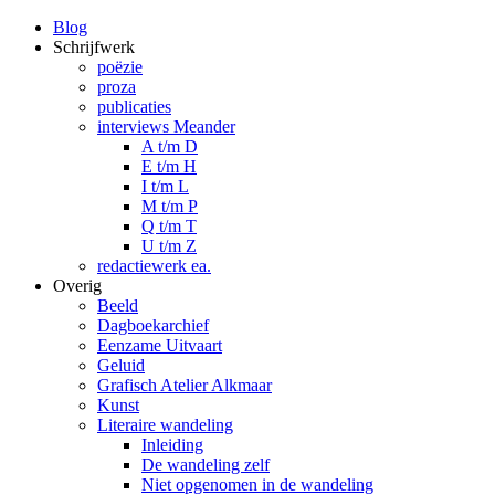
Blog
Schrijfwerk
poëzie
proza
publicaties
interviews Meander
A t/m D
E t/m H
I t/m L
M t/m P
Q t/m T
U t/m Z
redactiewerk ea.
Overig
Beeld
Dagboekarchief
Eenzame Uitvaart
Geluid
Grafisch Atelier Alkmaar
Kunst
Literaire wandeling
Inleiding
De wandeling zelf
Niet opgenomen in de wandeling