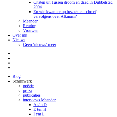
Citaten uit Tussen droom en daad in Dubbelstad,
2004
En wie kwam er op bezoek en schreef
vervolgens over Alkmaar?
Meander
Reuring
Vrouwen
Over mij
Nieuws
Geen ‘nieuws’ meer
Facebook
Pinterest
LinkedIn
Tumblr
Blog
Schrijfwerk
poëzie
proza
publicaties
interviews Meander
A t/m D
E t/m H
I t/m L