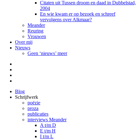
Citaten uit Tussen droom en daad in Dubbelstad,
2004
En wie kwam er op bezoek en schreef
vervolgens over Alkmaar?
Meander
Reuring
Vrouwen
Over mij
Nieuws
Geen ‘nieuws’ meer
Facebook
Pinterest
LinkedIn
Tumblr
Blog
Schrijfwerk
poëzie
proza
publicaties
interviews Meander
A t/m D
E t/m H
I t/m L