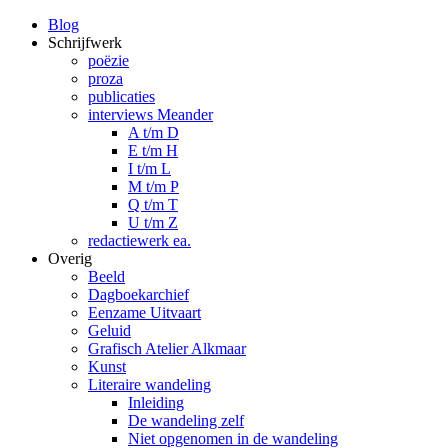
Blog
Schrijfwerk
poëzie
proza
publicaties
interviews Meander
A t/m D
E t/m H
I t/m L
M t/m P
Q t/m T
U t/m Z
redactiewerk ea.
Overig
Beeld
Dagboekarchief
Eenzame Uitvaart
Geluid
Grafisch Atelier Alkmaar
Kunst
Literaire wandeling
Inleiding
De wandeling zelf
Niet opgenomen in de wandeling