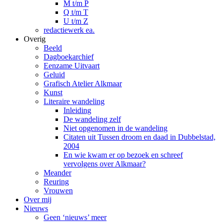
M t/m P
Q t/m T
U t/m Z
redactiewerk ea.
Overig
Beeld
Dagboekarchief
Eenzame Uitvaart
Geluid
Grafisch Atelier Alkmaar
Kunst
Literaire wandeling
Inleiding
De wandeling zelf
Niet opgenomen in de wandeling
Citaten uit Tussen droom en daad in Dubbelstad,
2004
En wie kwam er op bezoek en schreef
vervolgens over Alkmaar?
Meander
Reuring
Vrouwen
Over mij
Nieuws
Geen ‘nieuws’ meer