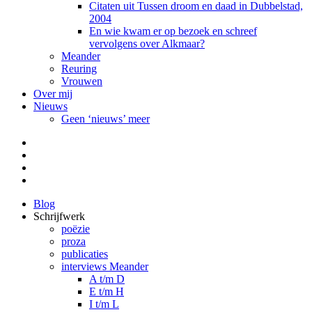
Citaten uit Tussen droom en daad in Dubbelstad,
2004
En wie kwam er op bezoek en schreef
vervolgens over Alkmaar?
Meander
Reuring
Vrouwen
Over mij
Nieuws
Geen ‘nieuws’ meer
Facebook
Pinterest
LinkedIn
Tumblr
Blog
Schrijfwerk
poëzie
proza
publicaties
interviews Meander
A t/m D
E t/m H
I t/m L