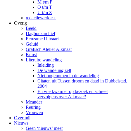
M t/m P
Q t/m T
U t/m Z
redactiewerk ea.
Overig
Beeld
Dagboekarchief
Eenzame Uitvaart
Geluid
Grafisch Atelier Alkmaar
Kunst
Literaire wandeling
Inleiding
De wandeling zelf
Niet opgenomen in de wandeling
Citaten uit Tussen droom en daad in Dubbelstad,
2004
En wie kwam er op bezoek en schreef
vervolgens over Alkmaar?
Meander
Reuring
Vrouwen
Over mij
Nieuws
Geen ‘nieuws’ meer