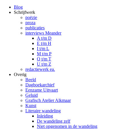
Blog
Schrijfwerk
poëzie
proza
publicaties
interviews Meander
A t/m D
E t/m H
I t/m L
M t/m P
Q t/m T
U t/m Z
redactiewerk ea.
Overig
Beeld
Dagboekarchief
Eenzame Uitvaart
Geluid
Grafisch Atelier Alkmaar
Kunst
Literaire wandeling
Inleiding
De wandeling zelf
Niet opgenomen in de wandeling