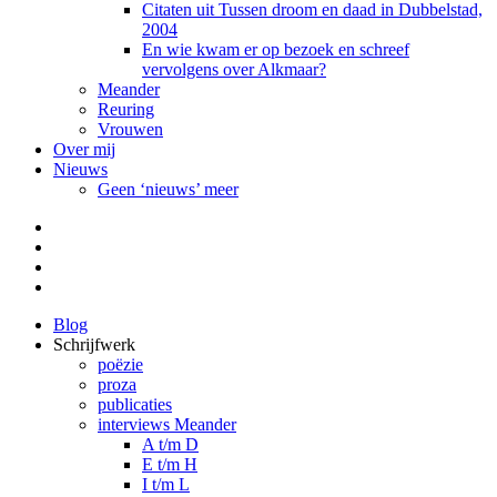
Citaten uit Tussen droom en daad in Dubbelstad,
2004
En wie kwam er op bezoek en schreef
vervolgens over Alkmaar?
Meander
Reuring
Vrouwen
Over mij
Nieuws
Geen ‘nieuws’ meer
Facebook
Pinterest
LinkedIn
Tumblr
Blog
Schrijfwerk
poëzie
proza
publicaties
interviews Meander
A t/m D
E t/m H
I t/m L