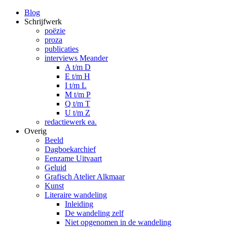
Blog
Schrijfwerk
poëzie
proza
publicaties
interviews Meander
A t/m D
E t/m H
I t/m L
M t/m P
Q t/m T
U t/m Z
redactiewerk ea.
Overig
Beeld
Dagboekarchief
Eenzame Uitvaart
Geluid
Grafisch Atelier Alkmaar
Kunst
Literaire wandeling
Inleiding
De wandeling zelf
Niet opgenomen in de wandeling