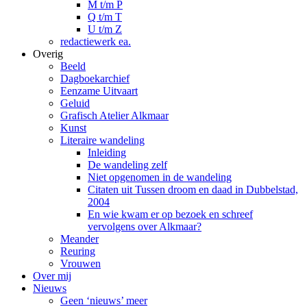
M t/m P
Q t/m T
U t/m Z
redactiewerk ea.
Overig
Beeld
Dagboekarchief
Eenzame Uitvaart
Geluid
Grafisch Atelier Alkmaar
Kunst
Literaire wandeling
Inleiding
De wandeling zelf
Niet opgenomen in de wandeling
Citaten uit Tussen droom en daad in Dubbelstad,
2004
En wie kwam er op bezoek en schreef
vervolgens over Alkmaar?
Meander
Reuring
Vrouwen
Over mij
Nieuws
Geen ‘nieuws’ meer