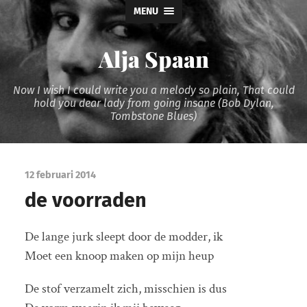
MENU
Alja Spaan
Now I wish I could write you a melody so plain, That could
hold you dear lady from going insane (Bob Dylan,
Tombstone Blues)
12 februari 2014
de voorraden
De lange jurk sleept door de modder, ik
Moet een knoop maken op mijn heup
De stof verzamelt zich, misschien is dus