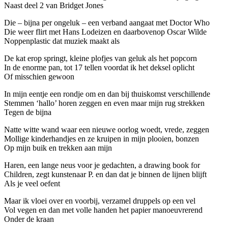
Naast deel 2 van Bridget Jones
Die – bijna per ongeluk – een verband aangaat met Doctor Who
Die weer flirt met Hans Lodeizen en daarbovenop Oscar Wilde
Noppenplastic dat muziek maakt als
De kat erop springt, kleine plofjes van geluk als het popcorn
In de enorme pan, tot 17 tellen voordat ik het deksel oplicht
Of misschien gewoon
In mijn eentje een rondje om en dan bij thuiskomst verschillende
Stemmen ‘hallo’ horen zeggen en even maar mijn rug strekken
Tegen de bijna
Natte witte wand waar een nieuwe oorlog woedt, vrede, zeggen
Mollige kinderhandjes en ze kruipen in mijn plooien, bonzen
Op mijn buik en trekken aan mijn
Haren, een lange neus voor je gedachten, a drawing book for
Children, zegt kunstenaar P. en dan dat je binnen de lijnen blijft
Als je veel oefent
Maar ik vloei over en voorbij, verzamel druppels op een vel
Vol vegen en dan met volle handen het papier manoeuvrerend
Onder de kraan