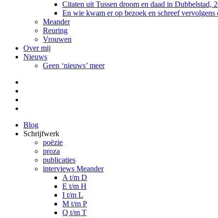
Citaten uit Tussen droom en daad in Dubbelstad, 
En wie kwam er op bezoek en schreef vervolgens
Meander
Reuring
Vrouwen
Over mij
Nieuws
Geen ‘nieuws’ meer
Facebook
Pinterest
LinkedIn
Tumblr
Blog
Schrijfwerk
poëzie
proza
publicaties
interviews Meander
A t/m D
E t/m H
I t/m L
M t/m P
Q t/m T