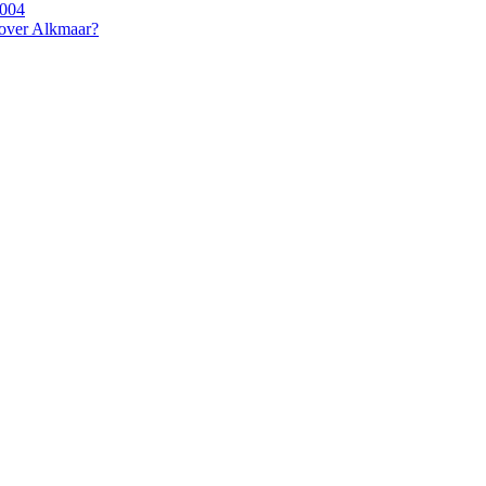
2004
 over Alkmaar?