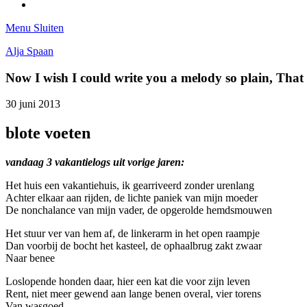
Tumblr
Menu
Sluiten
Alja Spaan
Now I wish I could write you a melody so plain, Tha
30 juni 2013
blote voeten
vandaag 3 vakantielogs uit vorige jaren:
Het huis een vakantiehuis, ik gearriveerd zonder urenlang
Achter elkaar aan rijden, de lichte paniek van mijn moeder
De nonchalance van mijn vader, de opgerolde hemdsmouwen
Het stuur ver van hem af, de linkerarm in het open raampje
Dan voorbij de bocht het kasteel, de ophaalbrug zakt zwaar
Naar benee
Loslopende honden daar, hier een kat die voor zijn leven
Rent, niet meer gewend aan lange benen overal, vier torens
Van wasgoed