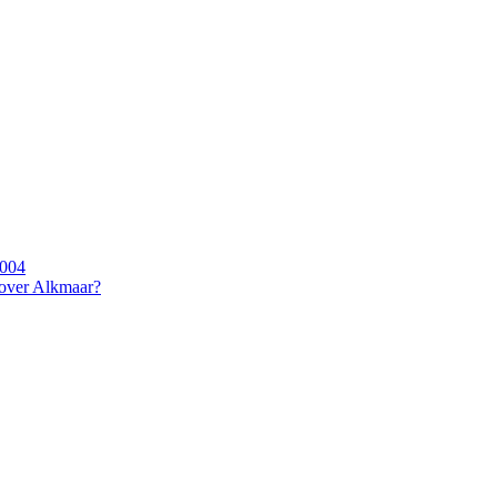
2004
 over Alkmaar?