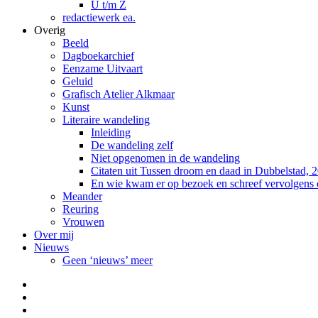
U t/m Z
redactiewerk ea.
Overig
Beeld
Dagboekarchief
Eenzame Uitvaart
Geluid
Grafisch Atelier Alkmaar
Kunst
Literaire wandeling
Inleiding
De wandeling zelf
Niet opgenomen in de wandeling
Citaten uit Tussen droom en daad in Dubbelstad, 
En wie kwam er op bezoek en schreef vervolgens
Meander
Reuring
Vrouwen
Over mij
Nieuws
Geen ‘nieuws’ meer
Facebook
Pinterest
LinkedIn