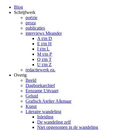
Blog
Schrijfwerk
poëzie
proza
publicaties
interviews Meander
A t/m D
E t/m H
I t/m L
M t/m P
Q t/m T
U t/m Z
redactiewerk ea.
Overig
Beeld
Dagboekarchief
Eenzame Uitvaart
Geluid
Grafisch Atelier Alkmaar
Kunst
Literaire wandeling
Inleiding
De wandeling zelf
Niet opgenomen in de wandeling