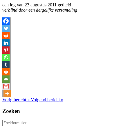
een log van 23 augustus 2011 getiteld
verblind door een dergelijke verzameling
Vorig bericht
«
Volgend bericht
»
Zoeken
Zoeken
naar: