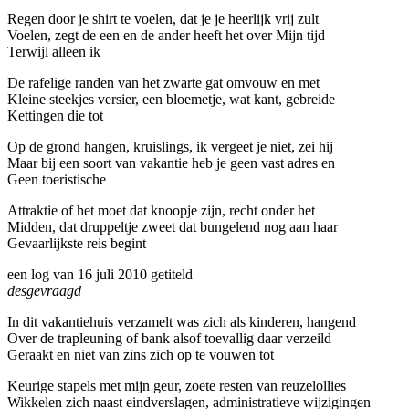
Regen door je shirt te voelen, dat je je heerlijk vrij zult
Voelen, zegt de een en de ander heeft het over Mijn tijd
Terwijl alleen ik
De rafelige randen van het zwarte gat omvouw en met
Kleine steekjes versier, een bloemetje, wat kant, gebreide
Kettingen die tot
Op de grond hangen, kruislings, ik vergeet je niet, zei hij
Maar bij een soort van vakantie heb je geen vast adres en
Geen toeristische
Attraktie of het moet dat knoopje zijn, recht onder het
Midden, dat druppeltje zweet dat bungelend nog aan haar
Gevaarlijkste reis begint
een log van 16 juli 2010 getiteld
desgevraagd
In dit vakantiehuis verzamelt was zich als kinderen, hangend
Over de trapleuning of bank alsof toevallig daar verzeild
Geraakt en niet van zins zich op te vouwen tot
Keurige stapels met mijn geur, zoete resten van reuzelollies
Wikkelen zich naast eindverslagen, administratieve wijzigingen