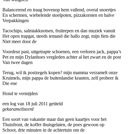
Balancerend en traag bovenop hem vallend, overal snoertjes
En schermen, wiebelende stoelpoten, pizzakorsten en halve
Verpakkingen
Tacochips, salmiakknotsen, fruitrepen en dan muziek vanuit
Het open trapgat, steeds iemand die hallo zegt, mijn fiets die
Niet meer door de
Voordeur past, uitgetrapte schoenen, een verloren jack, pappa’s
Pet en mijn Dylanhoes vergleden achter al het zwart en de post
Van twee dagen
Terug, wil ik postzegels kopen? mijn mamma verzamelt onze
Kruimels, mijn pappa de buitenlandse kranten, zelf probeer ik
Die ene
Hond te vermijden
een log van 18 juli 2011 getiteld
gekarameliseerd
Een soort van vakantie maar dan geen kaartjes voor het
Thuisfront, de koffer thuisgelaten, de poes gewoon op
Schoot, drie minuten in de achtertuin om de