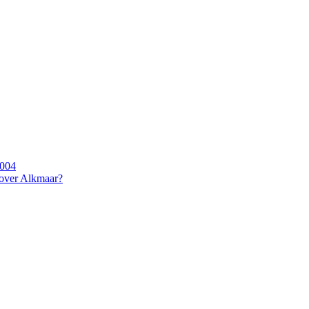
2004
 over Alkmaar?