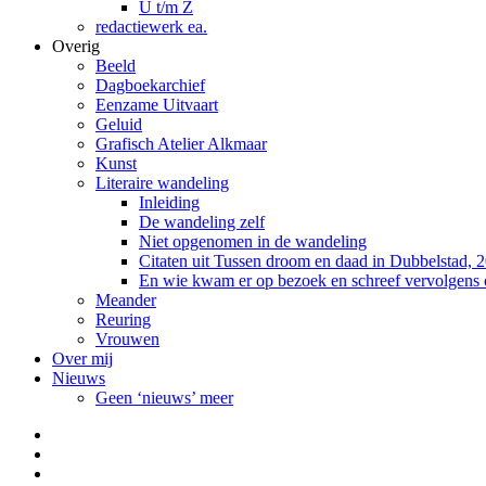
U t/m Z
redactiewerk ea.
Overig
Beeld
Dagboekarchief
Eenzame Uitvaart
Geluid
Grafisch Atelier Alkmaar
Kunst
Literaire wandeling
Inleiding
De wandeling zelf
Niet opgenomen in de wandeling
Citaten uit Tussen droom en daad in Dubbelstad, 
En wie kwam er op bezoek en schreef vervolgens
Meander
Reuring
Vrouwen
Over mij
Nieuws
Geen ‘nieuws’ meer
Facebook
Pinterest
LinkedIn