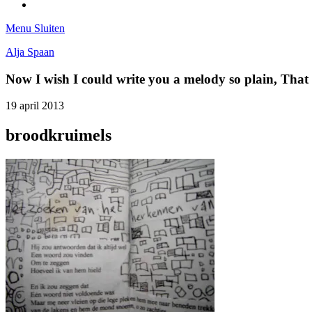
Tumblr
Menu
Sluiten
Alja Spaan
Now I wish I could write you a melody so plain, Tha
19 april 2013
broodkruimels