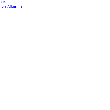
2004
 over Alkmaar?