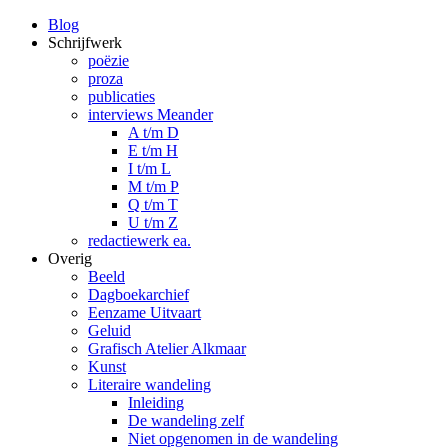
Blog
Schrijfwerk
poëzie
proza
publicaties
interviews Meander
A t/m D
E t/m H
I t/m L
M t/m P
Q t/m T
U t/m Z
redactiewerk ea.
Overig
Beeld
Dagboekarchief
Eenzame Uitvaart
Geluid
Grafisch Atelier Alkmaar
Kunst
Literaire wandeling
Inleiding
De wandeling zelf
Niet opgenomen in de wandeling