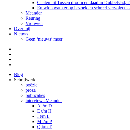
Citaten uit Tussen droom en daad in Dubbelstad, 
En wie kwam er op bezoek en schreef vervolgens
Meander
Reuring
Vrouwen
Over mij
Nieuws
Geen ‘nieuws’ meer
Facebook
Pinterest
LinkedIn
Tumblr
Blog
Schrijfwerk
poëzie
proza
publicaties
interviews Meander
A t/m D
E t/m H
I t/m L
M t/m P
Q t/m T