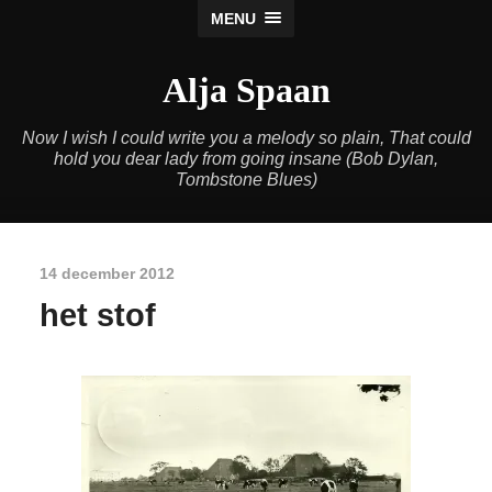
MENU
Alja Spaan
Now I wish I could write you a melody so plain, That could
hold you dear lady from going insane (Bob Dylan,
Tombstone Blues)
14 december 2012
het stof