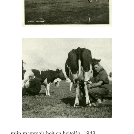
mijn mamma’s heit en heitelȃn, 1948