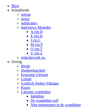
Blog
Schrijfwerk
poëzie
proza
publicaties
interviews Meander
A t/m D
E t/m H
I t/m L
M t/m P
Q t/m T
U t/m Z
redactiewerk ea.
Overig
Beeld
Dagboekarchief
Eenzame Uitvaart
Geluid
Grafisch Atelier Alkmaar
Kunst
Literaire wandeling
Inleiding
De wandeling zelf
Niet opgenomen in de wandeling