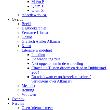
M t/m P
Q t/m T
U t/m Z
redactiewerk ea.
Overig
Beeld
Dagboekarchief
Eenzame Uitvaart
Geluid
Grafisch Atelier Alkmaar
Kunst
Literaire wandeling
Inleiding
De wandeling zelf
Niet opgenomen in de wandeling
Citaten uit Tussen droom en daad in Dubbelstad,
2004
En wie kwam er op bezoek en schreef
vervolgens over Alkmaar?
Meander
Reuring
Vrouwen
Over mij
Nieuws
Geen ‘nieuws’ meer