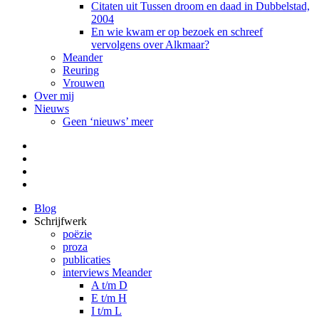
Citaten uit Tussen droom en daad in Dubbelstad,
2004
En wie kwam er op bezoek en schreef
vervolgens over Alkmaar?
Meander
Reuring
Vrouwen
Over mij
Nieuws
Geen ‘nieuws’ meer
Facebook
Pinterest
LinkedIn
Tumblr
Blog
Schrijfwerk
poëzie
proza
publicaties
interviews Meander
A t/m D
E t/m H
I t/m L