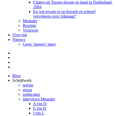
Citaten uit Tussen droom en daad in Dubbelstad,
2004
En wie kwam er op bezoek en schreef
vervolgens over Alkmaar?
Meander
Reuring
Vrouwen
Over mij
Nieuws
Geen ‘nieuws’ meer
Facebook
Pinterest
LinkedIn
Tumblr
Blog
Schrijfwerk
poëzie
proza
publicaties
interviews Meander
A t/m D
E t/m H
I t/m L