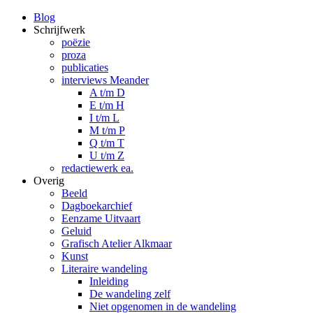
Blog
Schrijfwerk
poëzie
proza
publicaties
interviews Meander
A t/m D
E t/m H
I t/m L
M t/m P
Q t/m T
U t/m Z
redactiewerk ea.
Overig
Beeld
Dagboekarchief
Eenzame Uitvaart
Geluid
Grafisch Atelier Alkmaar
Kunst
Literaire wandeling
Inleiding
De wandeling zelf
Niet opgenomen in de wandeling