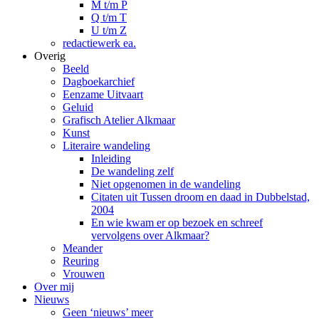
M t/m P
Q t/m T
U t/m Z
redactiewerk ea.
Overig
Beeld
Dagboekarchief
Eenzame Uitvaart
Geluid
Grafisch Atelier Alkmaar
Kunst
Literaire wandeling
Inleiding
De wandeling zelf
Niet opgenomen in de wandeling
Citaten uit Tussen droom en daad in Dubbelstad,
2004
En wie kwam er op bezoek en schreef
vervolgens over Alkmaar?
Meander
Reuring
Vrouwen
Over mij
Nieuws
Geen ‘nieuws’ meer