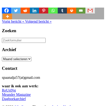
Vorig bericht
«
Volgend bericht
»
Zoeken
Zoeken
naar:
Archief
Archief
Contact
spaanalja57(at)gmail.com
waar ik ook aan werk:
ReUriNg
Meander Magazine
Dagboekarchief