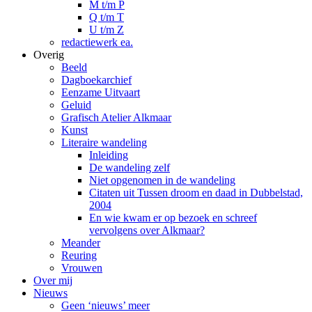
M t/m P
Q t/m T
U t/m Z
redactiewerk ea.
Overig
Beeld
Dagboekarchief
Eenzame Uitvaart
Geluid
Grafisch Atelier Alkmaar
Kunst
Literaire wandeling
Inleiding
De wandeling zelf
Niet opgenomen in de wandeling
Citaten uit Tussen droom en daad in Dubbelstad,
2004
En wie kwam er op bezoek en schreef
vervolgens over Alkmaar?
Meander
Reuring
Vrouwen
Over mij
Nieuws
Geen ‘nieuws’ meer