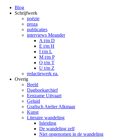
Blog
Schrijfwerk
poëzie
proza
publicaties
interviews Meander
A t/m D
E t/m H
I t/m L
M t/m P
Q t/m T
U t/m Z
redactiewerk ea.
Overig
Beeld
Dagboekarchief
Eenzame Uitvaart
Geluid
Grafisch Atelier Alkmaar
Kunst
Literaire wandeling
Inleiding
De wandeling zelf
Niet opgenomen in de wandeling