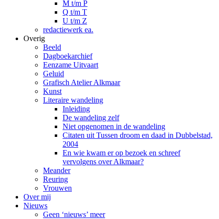
M t/m P
Q t/m T
U t/m Z
redactiewerk ea.
Overig
Beeld
Dagboekarchief
Eenzame Uitvaart
Geluid
Grafisch Atelier Alkmaar
Kunst
Literaire wandeling
Inleiding
De wandeling zelf
Niet opgenomen in de wandeling
Citaten uit Tussen droom en daad in Dubbelstad,
2004
En wie kwam er op bezoek en schreef
vervolgens over Alkmaar?
Meander
Reuring
Vrouwen
Over mij
Nieuws
Geen ‘nieuws’ meer