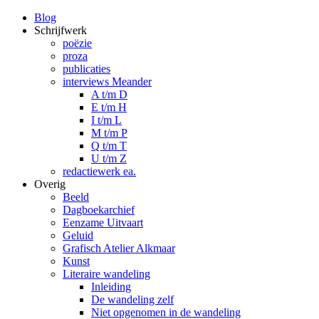
Blog
Schrijfwerk
poëzie
proza
publicaties
interviews Meander
A t/m D
E t/m H
I t/m L
M t/m P
Q t/m T
U t/m Z
redactiewerk ea.
Overig
Beeld
Dagboekarchief
Eenzame Uitvaart
Geluid
Grafisch Atelier Alkmaar
Kunst
Literaire wandeling
Inleiding
De wandeling zelf
Niet opgenomen in de wandeling