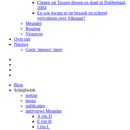
Citaten uit Tussen droom en daad in Dubbelstad,
2004
En wie kwam er op bezoek en schreef
vervolgens over Alkmaar?
Meander
Reuring
Vrouwen
Over mij
Nieuws
Geen ‘nieuws’ meer
Facebook
Pinterest
LinkedIn
Tumblr
Blog
Schrijfwerk
poëzie
proza
publicaties
interviews Meander
A t/m D
E t/m H
I t/m L