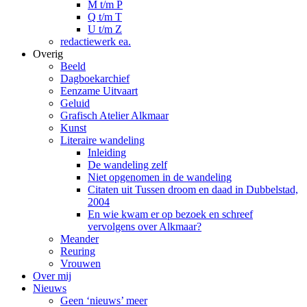
M t/m P
Q t/m T
U t/m Z
redactiewerk ea.
Overig
Beeld
Dagboekarchief
Eenzame Uitvaart
Geluid
Grafisch Atelier Alkmaar
Kunst
Literaire wandeling
Inleiding
De wandeling zelf
Niet opgenomen in de wandeling
Citaten uit Tussen droom en daad in Dubbelstad,
2004
En wie kwam er op bezoek en schreef
vervolgens over Alkmaar?
Meander
Reuring
Vrouwen
Over mij
Nieuws
Geen ‘nieuws’ meer