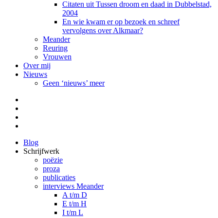
Citaten uit Tussen droom en daad in Dubbelstad,
2004
En wie kwam er op bezoek en schreef
vervolgens over Alkmaar?
Meander
Reuring
Vrouwen
Over mij
Nieuws
Geen ‘nieuws’ meer
Facebook
Pinterest
LinkedIn
Tumblr
Blog
Schrijfwerk
poëzie
proza
publicaties
interviews Meander
A t/m D
E t/m H
I t/m L