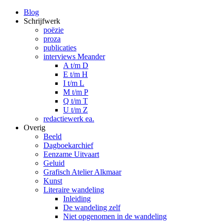
Blog
Schrijfwerk
poëzie
proza
publicaties
interviews Meander
A t/m D
E t/m H
I t/m L
M t/m P
Q t/m T
U t/m Z
redactiewerk ea.
Overig
Beeld
Dagboekarchief
Eenzame Uitvaart
Geluid
Grafisch Atelier Alkmaar
Kunst
Literaire wandeling
Inleiding
De wandeling zelf
Niet opgenomen in de wandeling