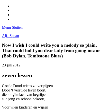
Facebook
Pinterest
LinkedIn
Tumblr
Menu
Sluiten
Alja Spaan
Now I wish I could write you a melody so plain,
That could hold you dear lady from going insane
(Bob Dylan, Tombstone Blues)
23 juli 2012
zeven lessen
Goede Dood wiens zuiver pijpen
Door ‘t verstilde leven boort,
die tot glimlach van begrijpen
alle jong en schoon bekoort,
Voor wien kinderen en wijzen