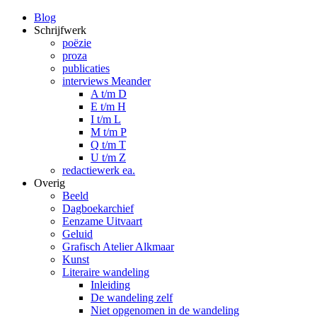
Blog
Schrijfwerk
poëzie
proza
publicaties
interviews Meander
A t/m D
E t/m H
I t/m L
M t/m P
Q t/m T
U t/m Z
redactiewerk ea.
Overig
Beeld
Dagboekarchief
Eenzame Uitvaart
Geluid
Grafisch Atelier Alkmaar
Kunst
Literaire wandeling
Inleiding
De wandeling zelf
Niet opgenomen in de wandeling