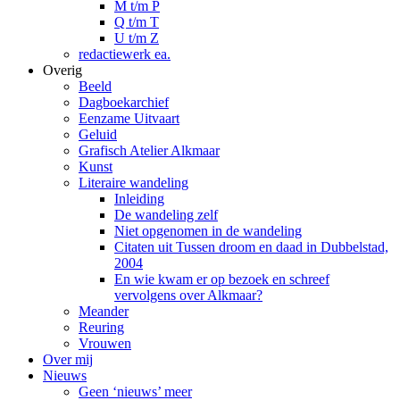
M t/m P
Q t/m T
U t/m Z
redactiewerk ea.
Overig
Beeld
Dagboekarchief
Eenzame Uitvaart
Geluid
Grafisch Atelier Alkmaar
Kunst
Literaire wandeling
Inleiding
De wandeling zelf
Niet opgenomen in de wandeling
Citaten uit Tussen droom en daad in Dubbelstad,
2004
En wie kwam er op bezoek en schreef
vervolgens over Alkmaar?
Meander
Reuring
Vrouwen
Over mij
Nieuws
Geen ‘nieuws’ meer