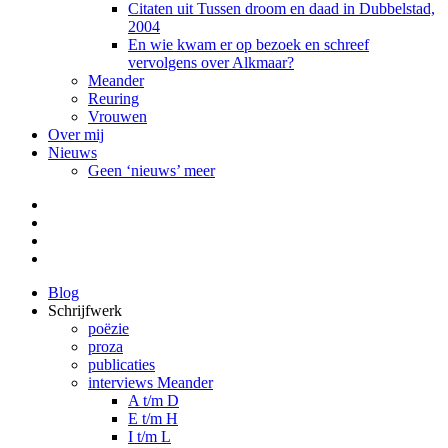
Citaten uit Tussen droom en daad in Dubbelstad,
2004
En wie kwam er op bezoek en schreef
vervolgens over Alkmaar?
Meander
Reuring
Vrouwen
Over mij
Nieuws
Geen ‘nieuws’ meer
Facebook
Pinterest
LinkedIn
Tumblr
Blog
Schrijfwerk
poëzie
proza
publicaties
interviews Meander
A t/m D
E t/m H
I t/m L