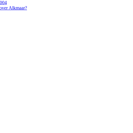
2004
 over Alkmaar?