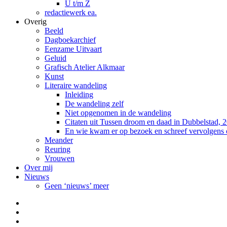
U t/m Z
redactiewerk ea.
Overig
Beeld
Dagboekarchief
Eenzame Uitvaart
Geluid
Grafisch Atelier Alkmaar
Kunst
Literaire wandeling
Inleiding
De wandeling zelf
Niet opgenomen in de wandeling
Citaten uit Tussen droom en daad in Dubbelstad, 
En wie kwam er op bezoek en schreef vervolgens
Meander
Reuring
Vrouwen
Over mij
Nieuws
Geen ‘nieuws’ meer
Facebook
Pinterest
LinkedIn