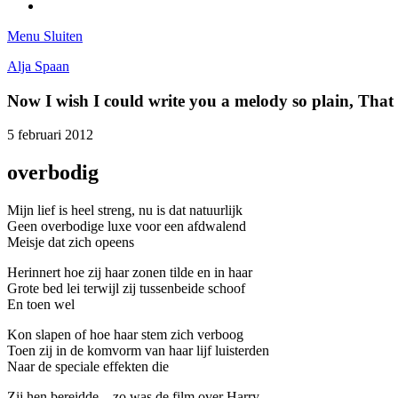
Tumblr
Menu
Sluiten
Alja Spaan
Now I wish I could write you a melody so plain, Tha
5 februari 2012
overbodig
Mijn lief is heel streng, nu is dat natuurlijk
Geen overbodige luxe voor een afdwalend
Meisje dat zich opeens
Herinnert hoe zij haar zonen tilde en in haar
Grote bed lei terwijl zij tussenbeide schoof
En toen wel
Kon slapen of hoe haar stem zich verboog
Toen zij in de komvorm van haar lijf luisterden
Naar de speciale effekten die
Zij hen bereidde – zo was de film over Harry