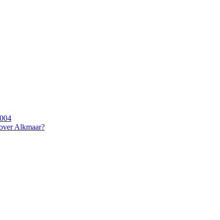
2004
 over Alkmaar?