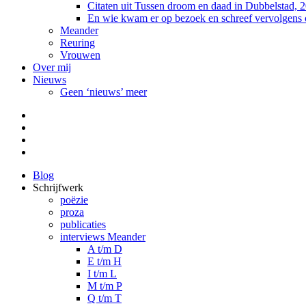
Citaten uit Tussen droom en daad in Dubbelstad, 
En wie kwam er op bezoek en schreef vervolgens
Meander
Reuring
Vrouwen
Over mij
Nieuws
Geen ‘nieuws’ meer
Facebook
Pinterest
LinkedIn
Tumblr
Blog
Schrijfwerk
poëzie
proza
publicaties
interviews Meander
A t/m D
E t/m H
I t/m L
M t/m P
Q t/m T