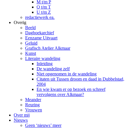
M t/m P
Q t/m T
U t/m Z
redactiewerk ea.
Overig
Beeld
Dagboekarchief
Eenzame Uitvaart
Geluid
Grafisch Atelier Alkmaar
Kunst
Literaire wandeling
Inleiding
De wandeling zelf
Niet opgenomen in de wandeling
Citaten uit Tussen droom en daad in Dubbelstad,
2004
En wie kwam er op bezoek en schreef
vervolgens over Alkmaar?
Meander
Reuring
Vrouwen
Over mij
Nieuws
Geen ‘nieuws’ meer