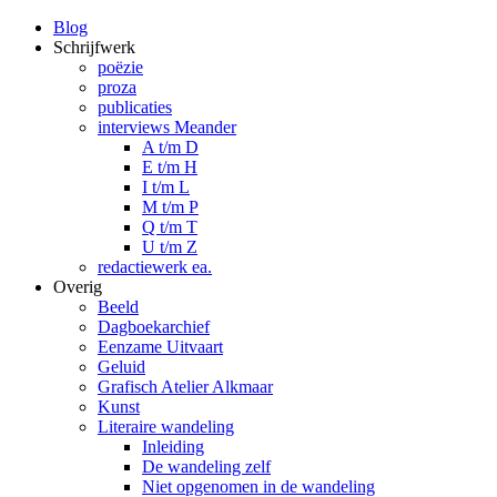
Blog
Schrijfwerk
poëzie
proza
publicaties
interviews Meander
A t/m D
E t/m H
I t/m L
M t/m P
Q t/m T
U t/m Z
redactiewerk ea.
Overig
Beeld
Dagboekarchief
Eenzame Uitvaart
Geluid
Grafisch Atelier Alkmaar
Kunst
Literaire wandeling
Inleiding
De wandeling zelf
Niet opgenomen in de wandeling