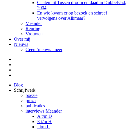
Citaten uit Tussen droom en daad in Dubbelstad,
2004
En wie kwam er op bezoek en schreef
vervolgens over Alkmaar?
Meander
Reuring
Vrouwen
Over mij
Nieuws
Geen ‘nieuws’ meer
Facebook
Pinterest
LinkedIn
Tumblr
Blog
Schrijfwerk
poëzie
proza
publicaties
interviews Meander
A t/m D
E t/m H
I t/m L