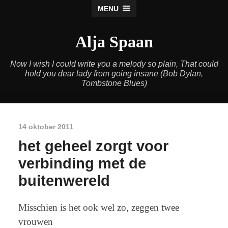
MENU
Alja Spaan
Now I wish I could write you a melody so plain, That could
hold you dear lady from going insane (Bob Dylan,
Tombstone Blues)
14 oktober 2011
het geheel zorgt voor
verbinding met de
buitenwereld
Misschien is het ook wel zo, zeggen twee
vrouwen