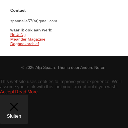
Contact
spaanalja57(at)gmail.com
waar ik ook aan werk:
ReUriNg
Meander Magazine
Dagboekarchief
© 2026
Alja Spaan
. Thema door
Anders Norén
.
This website uses cookies to improve your experience. We'll
assume you're ok with this, but you can opt-out if you wish.
Accept
Read More
Sluiten