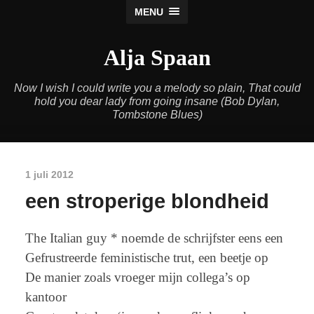
MENU
Alja Spaan
Now I wish I could write you a melody so plain, That could
hold you dear lady from going insane (Bob Dylan,
Tombstone Blues)
1 juli 2012
een stroperige blondheid
The Italian guy * noemde de schrijfster eens een
Gefrustreerde feministische trut, een beetje op
De manier zoals vroeger mijn collega’s op
kantoor