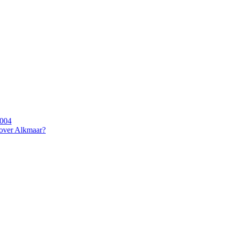
2004
 over Alkmaar?