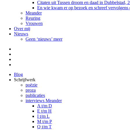
Citaten uit Tussen droom en daad in Dubbelstad, 
En wie kwam er op bezoek en schreef vervolgens
Meander
Reuring
Vrouwen
Over mij
Nieuws
Geen ‘nieuws’ meer
Facebook
Pinterest
LinkedIn
Tumblr
Blog
Schrijfwerk
poëzie
proza
publicaties
interviews Meander
A t/m D
E t/m H
I t/m L
M t/m P
Q t/m T