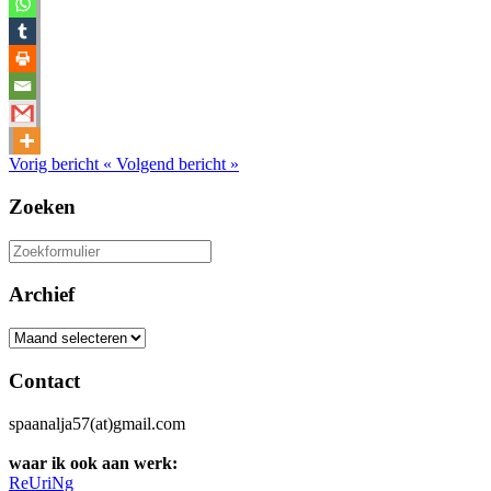
Vorig bericht
«
Volgend bericht
»
Zoeken
Zoeken
naar:
Archief
Archief
Contact
spaanalja57(at)gmail.com
waar ik ook aan werk:
ReUriNg