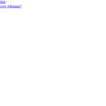
2004
 over Alkmaar?