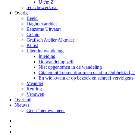
U t/m Z
redactiewerk ea.
Overig
Beeld
Dagboekarchief
Eenzame Uitvaart
Geluid
Grafisch Atelier Alkmaar
Kunst
Literaire wandeling
Inleiding
De wandeling zelf
Niet opgenomen in de wandeling
Citaten uit Tussen droom en daad in Dubbelstad, 
En wie kwam er op bezoek en schreef vervolgens
Meander
Reuring
Vrouwen
Over mij
Nieuws
Geen ‘nieuws’ meer
Facebook
Pinterest
LinkedIn