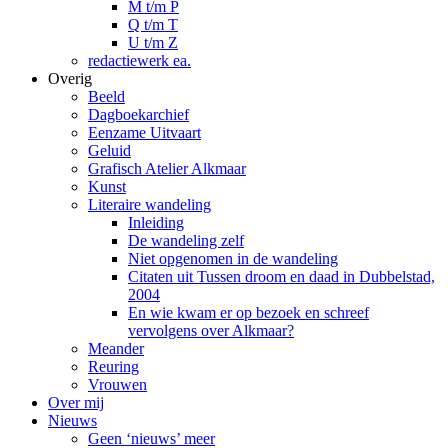
M t/m P
Q t/m T
U t/m Z
redactiewerk ea.
Overig
Beeld
Dagboekarchief
Eenzame Uitvaart
Geluid
Grafisch Atelier Alkmaar
Kunst
Literaire wandeling
Inleiding
De wandeling zelf
Niet opgenomen in de wandeling
Citaten uit Tussen droom en daad in Dubbelstad,
2004
En wie kwam er op bezoek en schreef
vervolgens over Alkmaar?
Meander
Reuring
Vrouwen
Over mij
Nieuws
Geen ‘nieuws’ meer