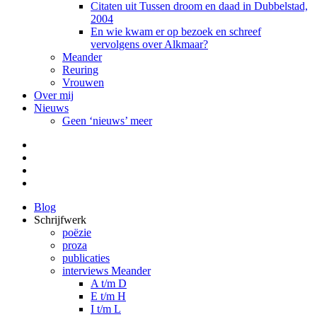
Citaten uit Tussen droom en daad in Dubbelstad,
2004
En wie kwam er op bezoek en schreef
vervolgens over Alkmaar?
Meander
Reuring
Vrouwen
Over mij
Nieuws
Geen ‘nieuws’ meer
Facebook
Pinterest
LinkedIn
Tumblr
Blog
Schrijfwerk
poëzie
proza
publicaties
interviews Meander
A t/m D
E t/m H
I t/m L