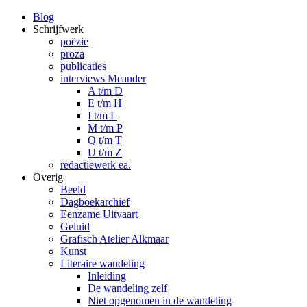
Blog
Schrijfwerk
poëzie
proza
publicaties
interviews Meander
A t/m D
E t/m H
I t/m L
M t/m P
Q t/m T
U t/m Z
redactiewerk ea.
Overig
Beeld
Dagboekarchief
Eenzame Uitvaart
Geluid
Grafisch Atelier Alkmaar
Kunst
Literaire wandeling
Inleiding
De wandeling zelf
Niet opgenomen in de wandeling