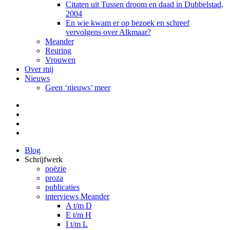
Citaten uit Tussen droom en daad in Dubbelstad,
2004
En wie kwam er op bezoek en schreef
vervolgens over Alkmaar?
Meander
Reuring
Vrouwen
Over mij
Nieuws
Geen ‘nieuws’ meer
Facebook
Pinterest
LinkedIn
Tumblr
Blog
Schrijfwerk
poëzie
proza
publicaties
interviews Meander
A t/m D
E t/m H
I t/m L