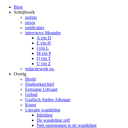
Blog
Schrijfwerk
poëzie
proza
publicaties
interviews Meander
A t/m D
E t/m H
I t/m L
M t/m P
Q t/m T
U t/m Z
redactiewerk ea.
Overig
Beeld
Dagboekarchief
Eenzame Uitvaart
Geluid
Grafisch Atelier Alkmaar
Kunst
Literaire wandeling
Inleiding
De wandeling zelf
Niet opgenomen in de wandeling