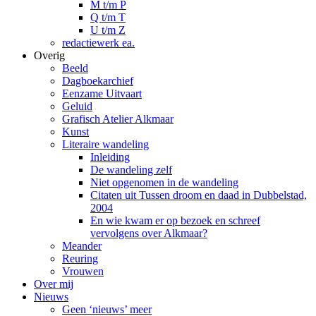
M t/m P
Q t/m T
U t/m Z
redactiewerk ea.
Overig
Beeld
Dagboekarchief
Eenzame Uitvaart
Geluid
Grafisch Atelier Alkmaar
Kunst
Literaire wandeling
Inleiding
De wandeling zelf
Niet opgenomen in de wandeling
Citaten uit Tussen droom en daad in Dubbelstad,
2004
En wie kwam er op bezoek en schreef
vervolgens over Alkmaar?
Meander
Reuring
Vrouwen
Over mij
Nieuws
Geen ‘nieuws’ meer