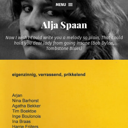
MENU
Alja Spaan
Now I wish I could write you a melody so plain, That could
hold you dear lady from going insane (Bob Dylan,
Tombstone Blues)