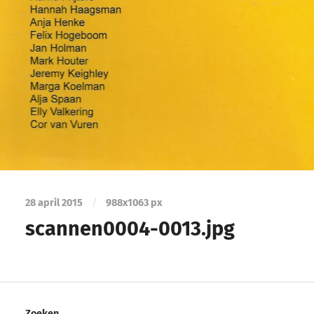
28 april 2015
/
988
x
1063 px
scannen0004-0013.jpg
Zoeken