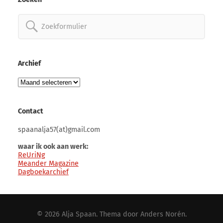
Zoeken
naar:
Archief
Archief
Contact
spaanalja57(at)gmail.com
waar ik ook aan werk:
ReUriNg
Meander Magazine
Dagboekarchief
© 2026
Alja Spaan
. Thema door
Anders Norén
.