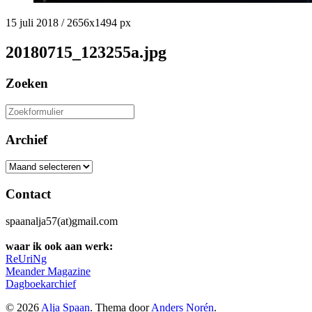
15 juli 2018
/
2656
x
1494 px
20180715_123255a.jpg
Zoeken
Zoeken
naar:
Archief
Archief
Contact
spaanalja57(at)gmail.com
waar ik ook aan werk:
ReUriNg
Meander Magazine
Dagboekarchief
© 2026
Alja Spaan
. Thema door
Anders Norén
.