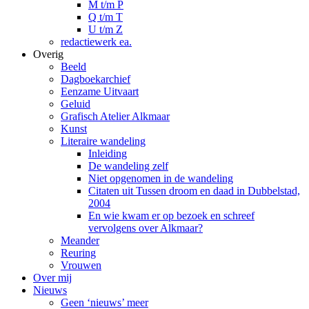
M t/m P
Q t/m T
U t/m Z
redactiewerk ea.
Overig
Beeld
Dagboekarchief
Eenzame Uitvaart
Geluid
Grafisch Atelier Alkmaar
Kunst
Literaire wandeling
Inleiding
De wandeling zelf
Niet opgenomen in de wandeling
Citaten uit Tussen droom en daad in Dubbelstad,
2004
En wie kwam er op bezoek en schreef
vervolgens over Alkmaar?
Meander
Reuring
Vrouwen
Over mij
Nieuws
Geen ‘nieuws’ meer