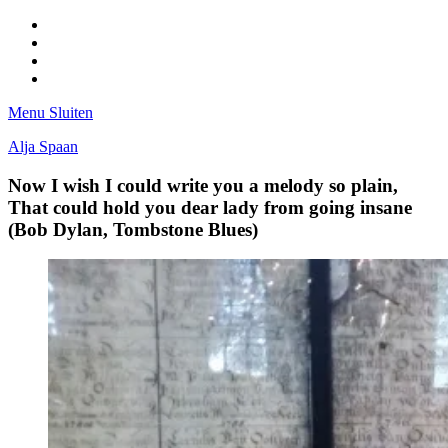
Facebook
Pinterest
LinkedIn
Tumblr
Menu
Sluiten
Alja Spaan
Now I wish I could write you a melody so plain,
That could hold you dear lady from going insane
(Bob Dylan, Tombstone Blues)