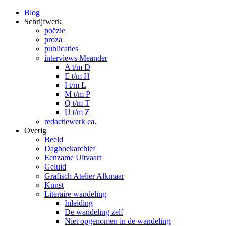
Blog
Schrijfwerk
poëzie
proza
publicaties
interviews Meander
A t/m D
E t/m H
I t/m L
M t/m P
Q t/m T
U t/m Z
redactiewerk ea.
Overig
Beeld
Dagboekarchief
Eenzame Uitvaart
Geluid
Grafisch Atelier Alkmaar
Kunst
Literaire wandeling
Inleiding
De wandeling zelf
Niet opgenomen in de wandeling