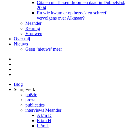
Citaten uit Tussen droom en daad in Dubbelstad,
2004
En wie kwam er op bezoek en schreef
vervolgens over Alkmaar?
Meander
Reuring
Vrouwen
Over mij
Nieuws
Geen ‘nieuws’ meer
Facebook
Pinterest
LinkedIn
Tumblr
Blog
Schrijfwerk
poëzie
proza
publicaties
interviews Meander
A t/m D
E t/m H
I t/m L