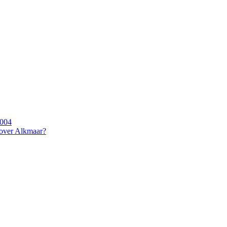
2004
 over Alkmaar?