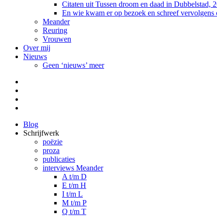
Citaten uit Tussen droom en daad in Dubbelstad, 
En wie kwam er op bezoek en schreef vervolgens
Meander
Reuring
Vrouwen
Over mij
Nieuws
Geen ‘nieuws’ meer
Facebook
Pinterest
LinkedIn
Tumblr
Blog
Schrijfwerk
poëzie
proza
publicaties
interviews Meander
A t/m D
E t/m H
I t/m L
M t/m P
Q t/m T