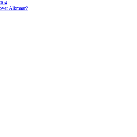
2004
 over Alkmaar?