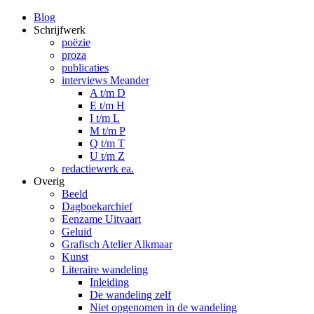
Blog
Schrijfwerk
poëzie
proza
publicaties
interviews Meander
A t/m D
E t/m H
I t/m L
M t/m P
Q t/m T
U t/m Z
redactiewerk ea.
Overig
Beeld
Dagboekarchief
Eenzame Uitvaart
Geluid
Grafisch Atelier Alkmaar
Kunst
Literaire wandeling
Inleiding
De wandeling zelf
Niet opgenomen in de wandeling