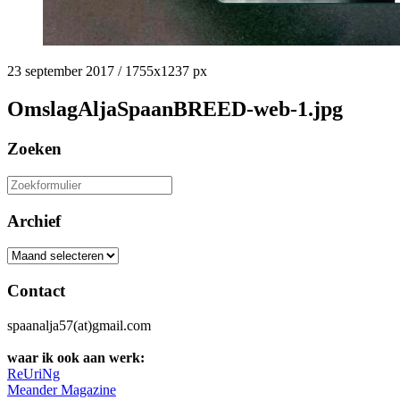
23 september 2017
/
1755
x
1237 px
OmslagAljaSpaanBREED-web-1.jpg
Zoeken
Zoeken
naar:
Archief
Archief
Contact
spaanalja57(at)gmail.com
waar ik ook aan werk:
ReUriNg
Meander Magazine