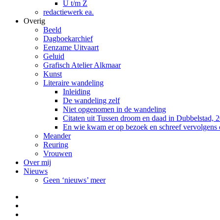
U t/m Z
redactiewerk ea.
Overig
Beeld
Dagboekarchief
Eenzame Uitvaart
Geluid
Grafisch Atelier Alkmaar
Kunst
Literaire wandeling
Inleiding
De wandeling zelf
Niet opgenomen in de wandeling
Citaten uit Tussen droom en daad in Dubbelstad, 
En wie kwam er op bezoek en schreef vervolgens
Meander
Reuring
Vrouwen
Over mij
Nieuws
Geen ‘nieuws’ meer
Facebook
Pinterest
LinkedIn