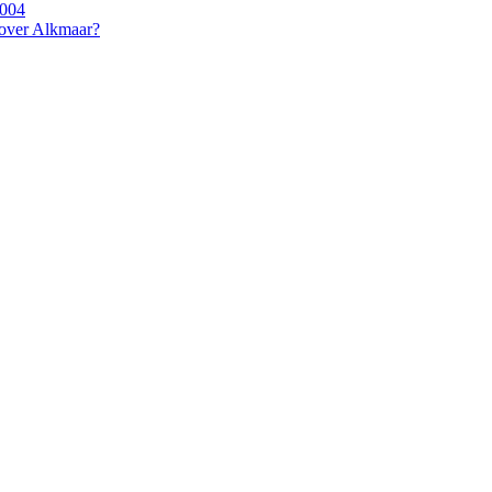
2004
 over Alkmaar?