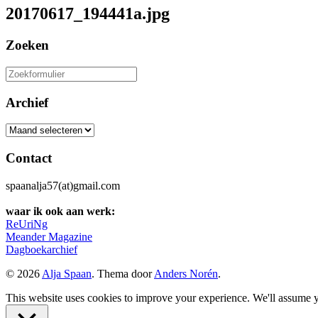
20170617_194441a.jpg
Zoeken
Zoeken
naar:
Archief
Archief
Contact
spaanalja57(at)gmail.com
waar ik ook aan werk:
ReUriNg
Meander Magazine
Dagboekarchief
© 2026
Alja Spaan
. Thema door
Anders Norén
.
This website uses cookies to improve your experience. We'll assume yo