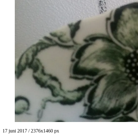
17 juni 2017
/
2376
x
1460 px