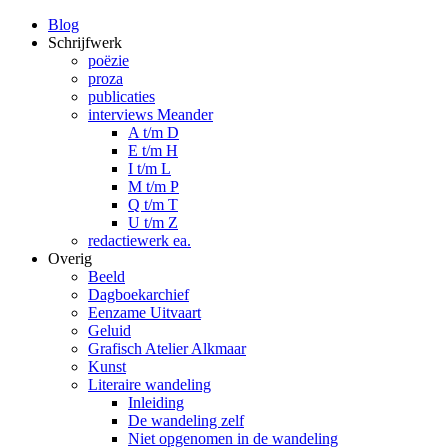
Blog
Schrijfwerk
poëzie
proza
publicaties
interviews Meander
A t/m D
E t/m H
I t/m L
M t/m P
Q t/m T
U t/m Z
redactiewerk ea.
Overig
Beeld
Dagboekarchief
Eenzame Uitvaart
Geluid
Grafisch Atelier Alkmaar
Kunst
Literaire wandeling
Inleiding
De wandeling zelf
Niet opgenomen in de wandeling