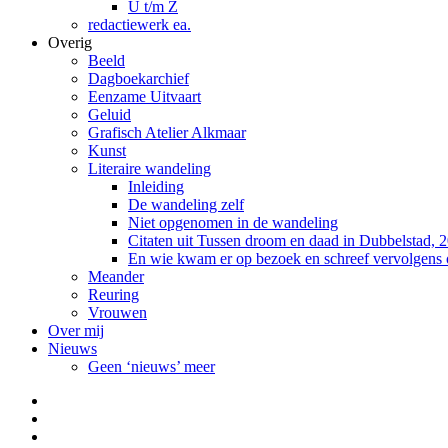
U t/m Z
redactiewerk ea.
Overig
Beeld
Dagboekarchief
Eenzame Uitvaart
Geluid
Grafisch Atelier Alkmaar
Kunst
Literaire wandeling
Inleiding
De wandeling zelf
Niet opgenomen in de wandeling
Citaten uit Tussen droom en daad in Dubbelstad, 
En wie kwam er op bezoek en schreef vervolgens
Meander
Reuring
Vrouwen
Over mij
Nieuws
Geen ‘nieuws’ meer
Facebook
Pinterest
LinkedIn