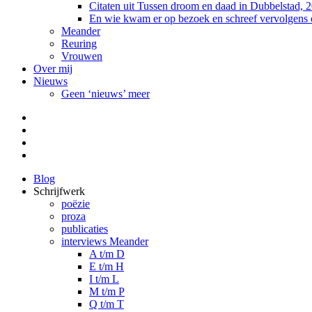
Citaten uit Tussen droom en daad in Dubbelstad, 
En wie kwam er op bezoek en schreef vervolgens
Meander
Reuring
Vrouwen
Over mij
Nieuws
Geen ‘nieuws’ meer
Facebook
Pinterest
LinkedIn
Tumblr
Blog
Schrijfwerk
poëzie
proza
publicaties
interviews Meander
A t/m D
E t/m H
I t/m L
M t/m P
Q t/m T