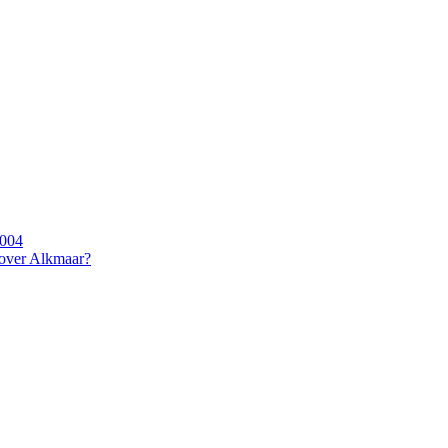
2004
 over Alkmaar?