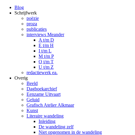
Blog
Schrijfwerk
poëzie
proza
publicaties
interviews Meander
A t/m D
E t/m H
I t/m L
M t/m P
Q t/m T
U t/m Z
redactiewerk ea.
Overig
Beeld
Dagboekarchief
Eenzame Uitvaart
Geluid
Grafisch Atelier Alkmaar
Kunst
Literaire wandeling
Inleiding
De wandeling zelf
Niet opgenomen in de wandeling