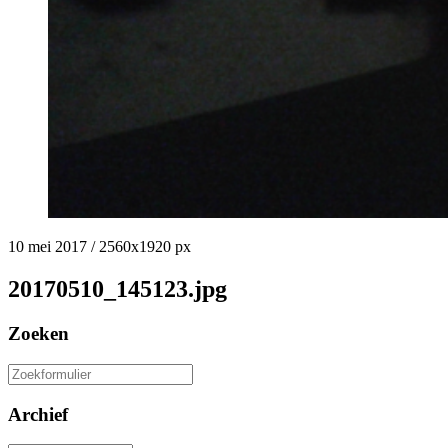
10 mei 2017
/
2560
x
1920 px
20170510_145123.jpg
Zoeken
Zoeken
naar:
Archief