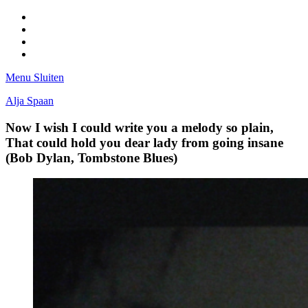
Facebook
Pinterest
LinkedIn
Tumblr
Menu
Sluiten
Alja Spaan
Now I wish I could write you a melody so plain,
That could hold you dear lady from going insane
(Bob Dylan, Tombstone Blues)