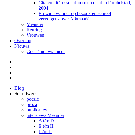
Citaten uit Tussen droom en daad in Dubbelstad,
2004
En wie kwam er op bezoek en schreef
vervolgens over Alkmaar?
Meander
Reuring
Vrouwen
Over mij
Nieuws
Geen ‘nieuws’ meer
Facebook
Pinterest
LinkedIn
Tumblr
Blog
Schrijfwerk
poëzie
proza
publicaties
interviews Meander
A t/m D
E t/m H
I t/m L