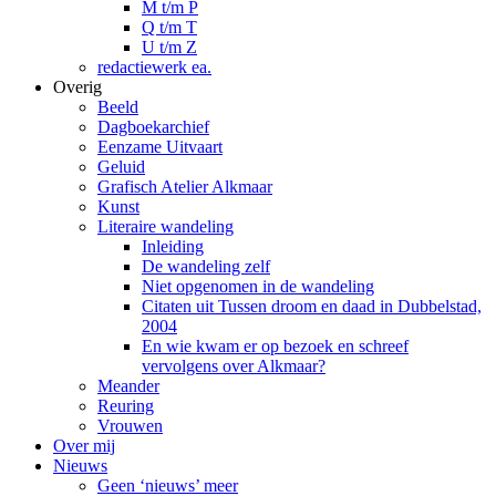
M t/m P
Q t/m T
U t/m Z
redactiewerk ea.
Overig
Beeld
Dagboekarchief
Eenzame Uitvaart
Geluid
Grafisch Atelier Alkmaar
Kunst
Literaire wandeling
Inleiding
De wandeling zelf
Niet opgenomen in de wandeling
Citaten uit Tussen droom en daad in Dubbelstad,
2004
En wie kwam er op bezoek en schreef
vervolgens over Alkmaar?
Meander
Reuring
Vrouwen
Over mij
Nieuws
Geen ‘nieuws’ meer