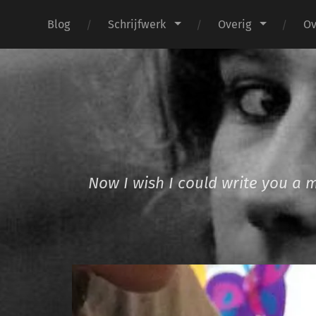
Blog
Schrijfwerk
Overig
Ov
Now I wish I could write you a 