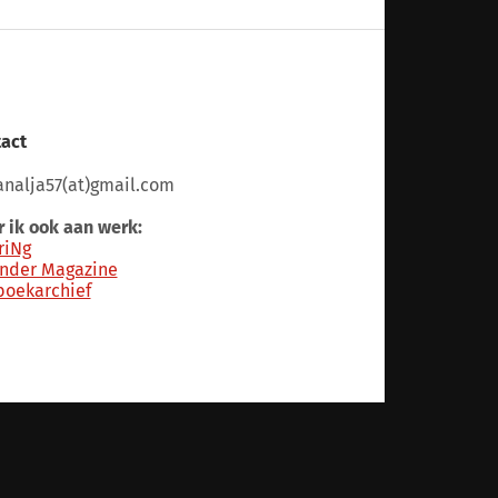
act
nalja57(at)gmail.com
 ik ook aan werk:
riNg
nder Magazine
boekarchief