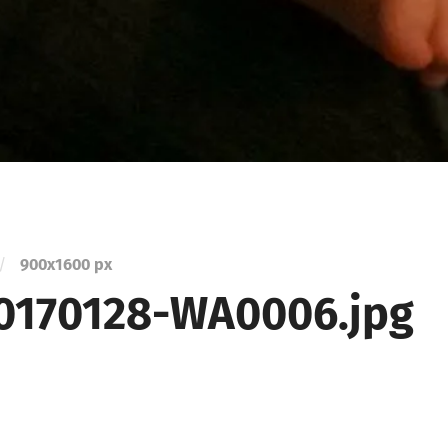
/
900
x
1600 px
0170128-WA0006.jpg