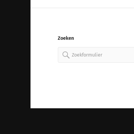
Zoeken
Zoeken
naar: