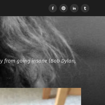
Facebook
Pinterest
LinkedIn
Tumblr
dy from going insane (Bob Dylan,