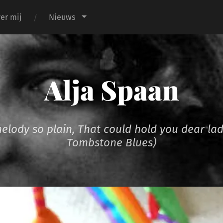
er mij
Nieuws
Alja Spaan
melody so plain, That could hold you dear la
Tombstone Blues)