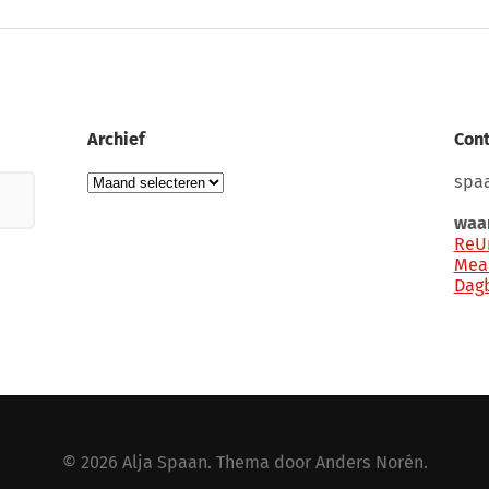
Archief
Cont
Archief
spaa
waar
ReU
Mea
Dag
© 2026
Alja Spaan
. Thema door
Anders Norén
.