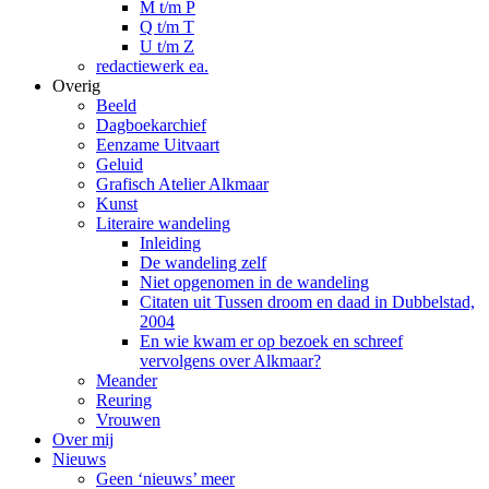
M t/m P
Q t/m T
U t/m Z
redactiewerk ea.
Overig
Beeld
Dagboekarchief
Eenzame Uitvaart
Geluid
Grafisch Atelier Alkmaar
Kunst
Literaire wandeling
Inleiding
De wandeling zelf
Niet opgenomen in de wandeling
Citaten uit Tussen droom en daad in Dubbelstad,
2004
En wie kwam er op bezoek en schreef
vervolgens over Alkmaar?
Meander
Reuring
Vrouwen
Over mij
Nieuws
Geen ‘nieuws’ meer