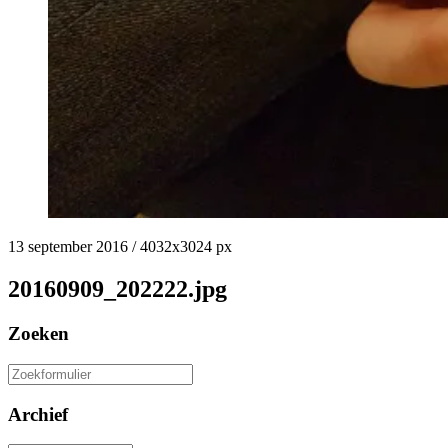
13 september 2016
/
4032
x
3024 px
20160909_202222.jpg
Zoeken
Zoeken
naar:
Archief