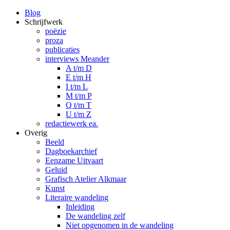
Blog
Schrijfwerk
poëzie
proza
publicaties
interviews Meander
A t/m D
E t/m H
I t/m L
M t/m P
Q t/m T
U t/m Z
redactiewerk ea.
Overig
Beeld
Dagboekarchief
Eenzame Uitvaart
Geluid
Grafisch Atelier Alkmaar
Kunst
Literaire wandeling
Inleiding
De wandeling zelf
Niet opgenomen in de wandeling