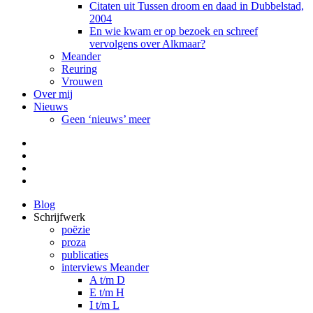
Citaten uit Tussen droom en daad in Dubbelstad,
2004
En wie kwam er op bezoek en schreef
vervolgens over Alkmaar?
Meander
Reuring
Vrouwen
Over mij
Nieuws
Geen ‘nieuws’ meer
Facebook
Pinterest
LinkedIn
Tumblr
Blog
Schrijfwerk
poëzie
proza
publicaties
interviews Meander
A t/m D
E t/m H
I t/m L