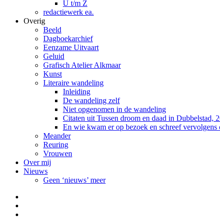
U t/m Z
redactiewerk ea.
Overig
Beeld
Dagboekarchief
Eenzame Uitvaart
Geluid
Grafisch Atelier Alkmaar
Kunst
Literaire wandeling
Inleiding
De wandeling zelf
Niet opgenomen in de wandeling
Citaten uit Tussen droom en daad in Dubbelstad, 
En wie kwam er op bezoek en schreef vervolgens
Meander
Reuring
Vrouwen
Over mij
Nieuws
Geen ‘nieuws’ meer
Facebook
Pinterest
LinkedIn