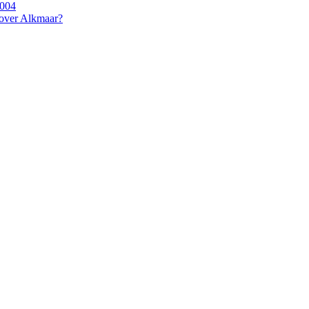
2004
 over Alkmaar?