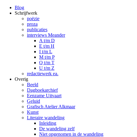
Blog
Schrijfwerk
poëzie
proza
publicaties
interviews Meander
A t/m D
E t/m H
I t/m L
M t/m P
Q t/m T
U t/m Z
redactiewerk ea.
Overig
Beeld
Dagboekarchief
Eenzame Uitvaart
Geluid
Grafisch Atelier Alkmaar
Kunst
Literaire wandeling
Inleiding
De wandeling zelf
Niet opgenomen in de wandeling