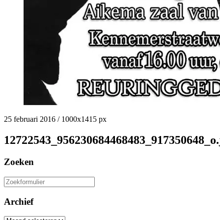
25 februari 2016
/
1000
x
1415 px
12722543_956230684468483_917350648_o.
Zoeken
Zoeken
naar:
Archief
Archief