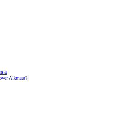
2004
 over Alkmaar?