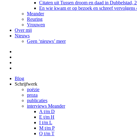
Citaten uit Tussen droom en daad in Dubbelstad, 
En wie kwam er op bezoek en schreef vervolgens
Meander
Reuring
Vrouwen
Over mij
Nieuws
Geen ‘nieuws’ meer
Facebook
Pinterest
LinkedIn
Tumblr
Blog
Schrijfwerk
poëzie
proza
publicaties
interviews Meander
A t/m D
E t/m H
I t/m L
M t/m P
Q t/m T