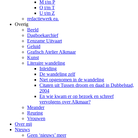
M t/m P
Q t/m T
U t/m Z
redactiewerk ea.
Overig
Beeld
Dagboekarchief
Eenzame Uitvaart
Geluid
Grafisch Atelier Alkmaar
Kunst
Literaire wandeling
Inleiding
De wandeling zelf
Niet opgenomen in de wandeling
Citaten uit Tussen droom en daad in Dubbelstad,
2004
En wie kwam er op bezoek en schreef
vervolgens over Alkmaar?
Meander
Reuring
Vrouwen
Over mij
Nieuws
Geen ‘nieuws’ meer