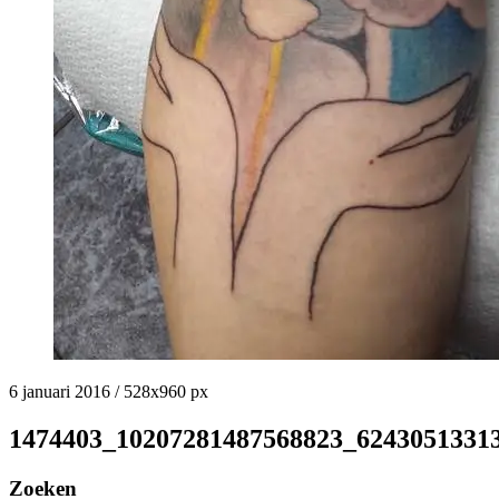
6 januari 2016
/
528
x
960 px
1474403_10207281487568823_62430513313
Zoeken