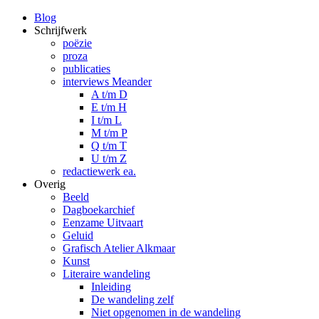
Blog
Schrijfwerk
poëzie
proza
publicaties
interviews Meander
A t/m D
E t/m H
I t/m L
M t/m P
Q t/m T
U t/m Z
redactiewerk ea.
Overig
Beeld
Dagboekarchief
Eenzame Uitvaart
Geluid
Grafisch Atelier Alkmaar
Kunst
Literaire wandeling
Inleiding
De wandeling zelf
Niet opgenomen in de wandeling