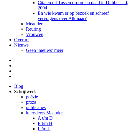
Citaten uit Tussen droom en daad in Dubbelstad,
2004
En wie kwam er op bezoek en schreef
vervolgens over Alkmaar?
Meander
Reuring
Vrouwen
Over mij
Nieuws
Geen ‘nieuws’ meer
Facebook
Pinterest
LinkedIn
Tumblr
Blog
Schrijfwerk
poëzie
proza
publicaties
interviews Meander
A t/m D
E t/m H
I t/m L