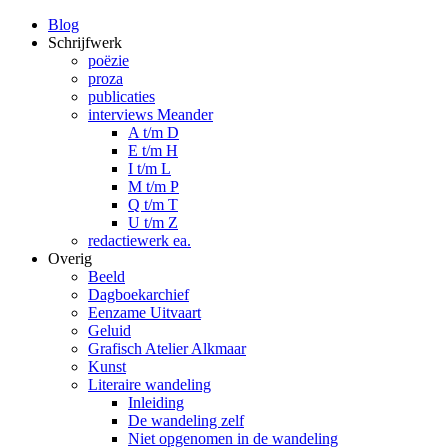
Blog
Schrijfwerk
poëzie
proza
publicaties
interviews Meander
A t/m D
E t/m H
I t/m L
M t/m P
Q t/m T
U t/m Z
redactiewerk ea.
Overig
Beeld
Dagboekarchief
Eenzame Uitvaart
Geluid
Grafisch Atelier Alkmaar
Kunst
Literaire wandeling
Inleiding
De wandeling zelf
Niet opgenomen in de wandeling