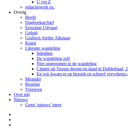
U t/m Z
redactiewerk ea.
Overig
Beeld
Dagboekarchief
Eenzame Uitvaart
Geluid
Grafisch Atelier Alkmaar
Kunst
Literaire wandeling
Inleiding
De wandeling zelf
Niet opgenomen in de wandeling
Citaten uit Tussen droom en daad in Dubbelstad, 
En wie kwam er op bezoek en schreef vervolgens
Meander
Reuring
Vrouwen
Over mij
Nieuws
Geen ‘nieuws’ meer
Facebook
Pinterest
LinkedIn