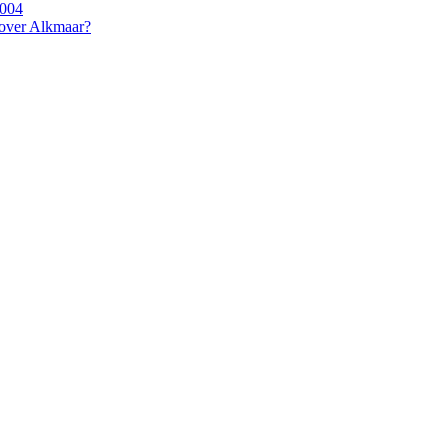
2004
 over Alkmaar?