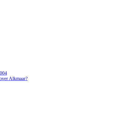
2004
 over Alkmaar?