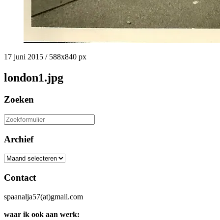
17 juni 2015
/
588
x
840 px
london1.jpg
Zoeken
Zoeken
naar:
Archief
Archief
Contact
spaanalja57(at)gmail.com
waar ik ook aan werk: