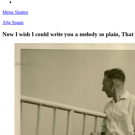
Tumblr
Menu
Sluiten
Alja Spaan
Now I wish I could write you a melody so plain, Tha