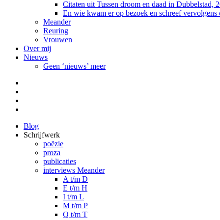
Citaten uit Tussen droom en daad in Dubbelstad, 
En wie kwam er op bezoek en schreef vervolgens
Meander
Reuring
Vrouwen
Over mij
Nieuws
Geen ‘nieuws’ meer
Facebook
Pinterest
LinkedIn
Tumblr
Blog
Schrijfwerk
poëzie
proza
publicaties
interviews Meander
A t/m D
E t/m H
I t/m L
M t/m P
Q t/m T