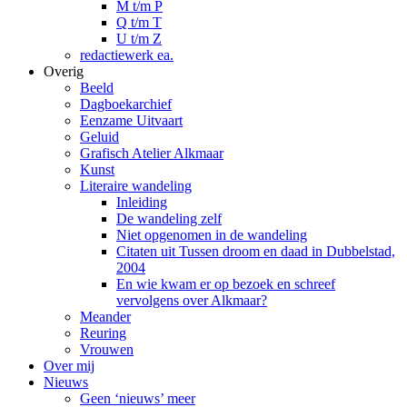
M t/m P
Q t/m T
U t/m Z
redactiewerk ea.
Overig
Beeld
Dagboekarchief
Eenzame Uitvaart
Geluid
Grafisch Atelier Alkmaar
Kunst
Literaire wandeling
Inleiding
De wandeling zelf
Niet opgenomen in de wandeling
Citaten uit Tussen droom en daad in Dubbelstad,
2004
En wie kwam er op bezoek en schreef
vervolgens over Alkmaar?
Meander
Reuring
Vrouwen
Over mij
Nieuws
Geen ‘nieuws’ meer