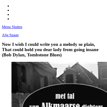
Facebook
Pinterest
LinkedIn
Tumblr
Menu
Sluiten
Alja Spaan
Now I wish I could write you a melody so plain,
That could hold you dear lady from going insane
(Bob Dylan, Tombstone Blues)