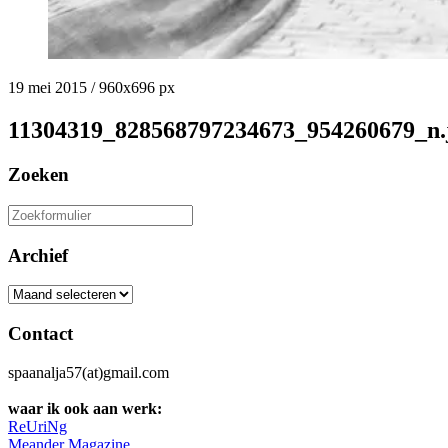
19 mei 2015
/
960
x
696 px
11304319_828568797234673_954260679_n.
Zoeken
Zoeken
naar:
Archief
Archief
Contact
spaanalja57(at)gmail.com
waar ik ook aan werk:
ReUriNg
Meander Magazine