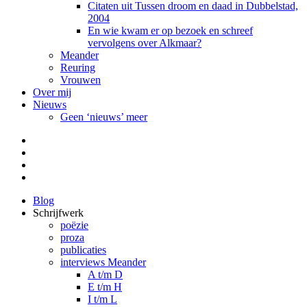
Citaten uit Tussen droom en daad in Dubbelstad,
2004
En wie kwam er op bezoek en schreef
vervolgens over Alkmaar?
Meander
Reuring
Vrouwen
Over mij
Nieuws
Geen ‘nieuws’ meer
Facebook
Pinterest
LinkedIn
Tumblr
Blog
Schrijfwerk
poëzie
proza
publicaties
interviews Meander
A t/m D
E t/m H
I t/m L