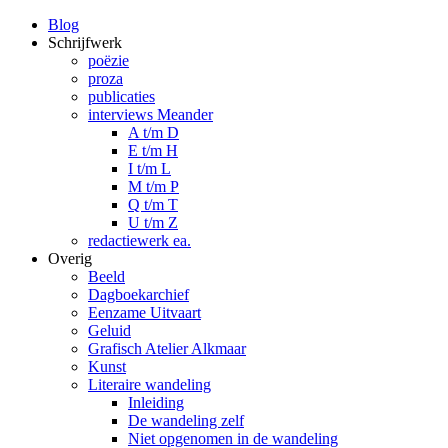
Blog
Schrijfwerk
poëzie
proza
publicaties
interviews Meander
A t/m D
E t/m H
I t/m L
M t/m P
Q t/m T
U t/m Z
redactiewerk ea.
Overig
Beeld
Dagboekarchief
Eenzame Uitvaart
Geluid
Grafisch Atelier Alkmaar
Kunst
Literaire wandeling
Inleiding
De wandeling zelf
Niet opgenomen in de wandeling