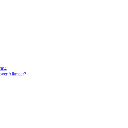
2004
 over Alkmaar?