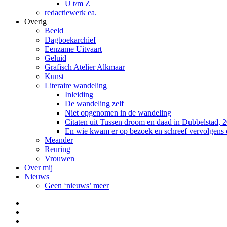
U t/m Z
redactiewerk ea.
Overig
Beeld
Dagboekarchief
Eenzame Uitvaart
Geluid
Grafisch Atelier Alkmaar
Kunst
Literaire wandeling
Inleiding
De wandeling zelf
Niet opgenomen in de wandeling
Citaten uit Tussen droom en daad in Dubbelstad, 
En wie kwam er op bezoek en schreef vervolgens
Meander
Reuring
Vrouwen
Over mij
Nieuws
Geen ‘nieuws’ meer
Facebook
Pinterest
LinkedIn