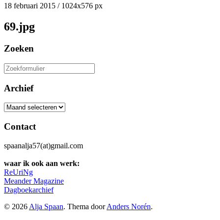
18 februari 2015
/
1024
x
576 px
69.jpg
Zoeken
Zoeken
naar:
Archief
Archief
Contact
spaanalja57(at)gmail.com
waar ik ook aan werk:
ReUriNg
Meander Magazine
Dagboekarchief
© 2026
Alja Spaan
. Thema door
Anders Norén
.