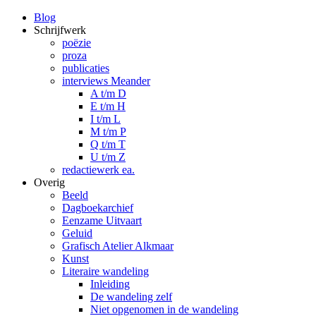
Blog
Schrijfwerk
poëzie
proza
publicaties
interviews Meander
A t/m D
E t/m H
I t/m L
M t/m P
Q t/m T
U t/m Z
redactiewerk ea.
Overig
Beeld
Dagboekarchief
Eenzame Uitvaart
Geluid
Grafisch Atelier Alkmaar
Kunst
Literaire wandeling
Inleiding
De wandeling zelf
Niet opgenomen in de wandeling