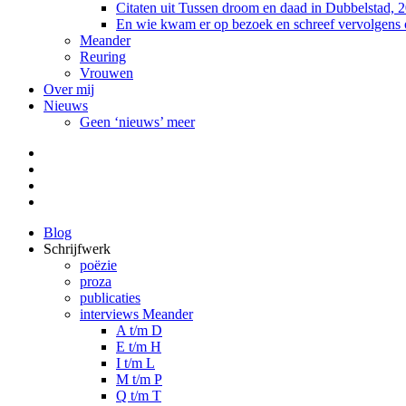
Citaten uit Tussen droom en daad in Dubbelstad, 
En wie kwam er op bezoek en schreef vervolgens
Meander
Reuring
Vrouwen
Over mij
Nieuws
Geen ‘nieuws’ meer
Facebook
Pinterest
LinkedIn
Tumblr
Blog
Schrijfwerk
poëzie
proza
publicaties
interviews Meander
A t/m D
E t/m H
I t/m L
M t/m P
Q t/m T