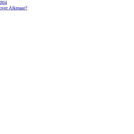
2004
 over Alkmaar?