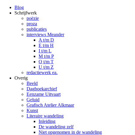
Blog
Schrijfwerk
poëzie
proza
publicaties
interviews Meander
A t/m D
E t/m H
I t/m L
M t/m P
Q t/m T
U t/m Z
redactiewerk ea.
Overig
Beeld
Dagboekarchief
Eenzame Uitvaart
Geluid
Grafisch Atelier Alkmaar
Kunst
Literaire wandeling
Inleiding
De wandeling zelf
Niet opgenomen in de wandeling