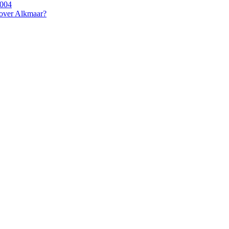
2004
 over Alkmaar?