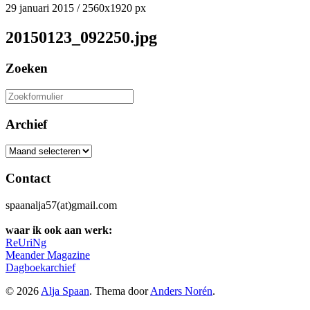
29 januari 2015
/
2560
x
1920 px
20150123_092250.jpg
Zoeken
Zoeken
naar:
Archief
Archief
Contact
spaanalja57(at)gmail.com
waar ik ook aan werk:
ReUriNg
Meander Magazine
Dagboekarchief
© 2026
Alja Spaan
. Thema door
Anders Norén
.