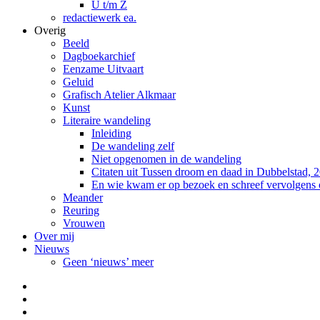
U t/m Z
redactiewerk ea.
Overig
Beeld
Dagboekarchief
Eenzame Uitvaart
Geluid
Grafisch Atelier Alkmaar
Kunst
Literaire wandeling
Inleiding
De wandeling zelf
Niet opgenomen in de wandeling
Citaten uit Tussen droom en daad in Dubbelstad, 
En wie kwam er op bezoek en schreef vervolgens
Meander
Reuring
Vrouwen
Over mij
Nieuws
Geen ‘nieuws’ meer
Facebook
Pinterest
LinkedIn