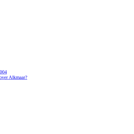
2004
 over Alkmaar?