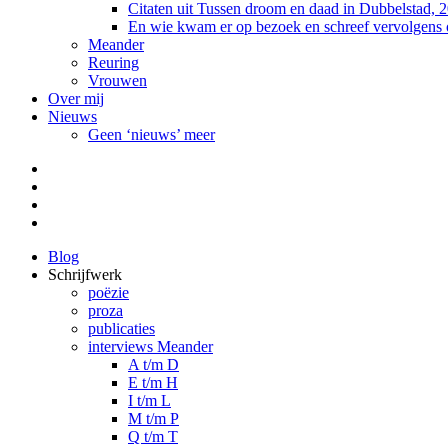
Citaten uit Tussen droom en daad in Dubbelstad, 
En wie kwam er op bezoek en schreef vervolgens
Meander
Reuring
Vrouwen
Over mij
Nieuws
Geen ‘nieuws’ meer
Facebook
Pinterest
LinkedIn
Tumblr
Blog
Schrijfwerk
poëzie
proza
publicaties
interviews Meander
A t/m D
E t/m H
I t/m L
M t/m P
Q t/m T