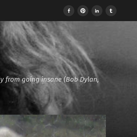
Facebook
Pinterest
LinkedIn
Tumblr
dy from going insane (Bob Dylan,