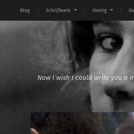
Blog
Schrijfwerk
Overig
Ov
Now I wish I could write you a 