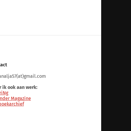
act
nalja57(at)gmail.com
 ik ook aan werk:
riNg
nder Magazine
boekarchief