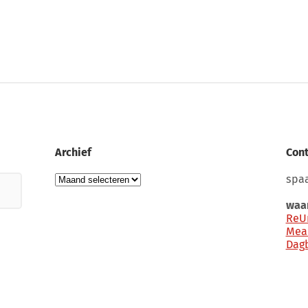
Archief
Cont
Archief
spaa
waar
ReU
Mea
Dag