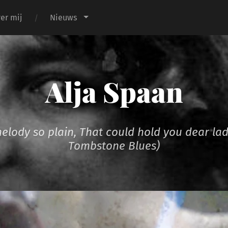
er mij
Nieuws
Alja Spaan
melody so plain, That could hold you dear la
Tombstone Blues)