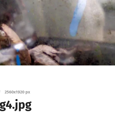
/
2560
x
1920 px
g4.jpg