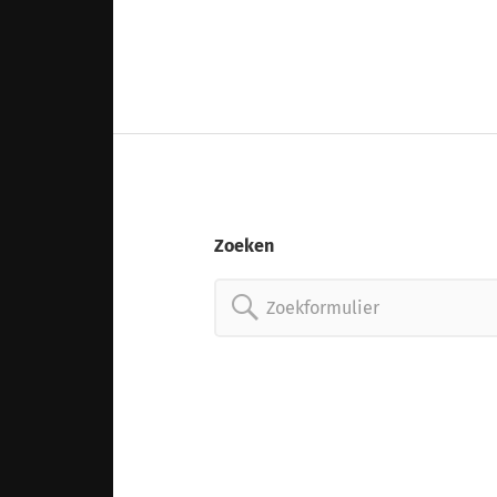
Zoeken
Zoeken
naar: