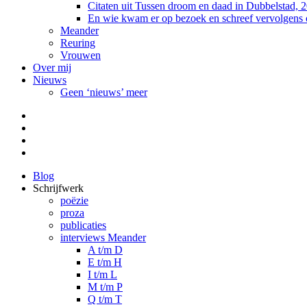
Citaten uit Tussen droom en daad in Dubbelstad, 
En wie kwam er op bezoek en schreef vervolgens
Meander
Reuring
Vrouwen
Over mij
Nieuws
Geen ‘nieuws’ meer
Facebook
Pinterest
LinkedIn
Tumblr
Blog
Schrijfwerk
poëzie
proza
publicaties
interviews Meander
A t/m D
E t/m H
I t/m L
M t/m P
Q t/m T