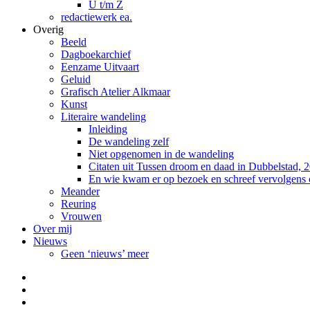
U t/m Z
redactiewerk ea.
Overig
Beeld
Dagboekarchief
Eenzame Uitvaart
Geluid
Grafisch Atelier Alkmaar
Kunst
Literaire wandeling
Inleiding
De wandeling zelf
Niet opgenomen in de wandeling
Citaten uit Tussen droom en daad in Dubbelstad, 
En wie kwam er op bezoek en schreef vervolgens
Meander
Reuring
Vrouwen
Over mij
Nieuws
Geen ‘nieuws’ meer
Facebook
Pinterest
LinkedIn