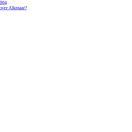
2004
 over Alkmaar?