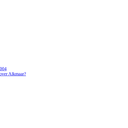
2004
 over Alkmaar?