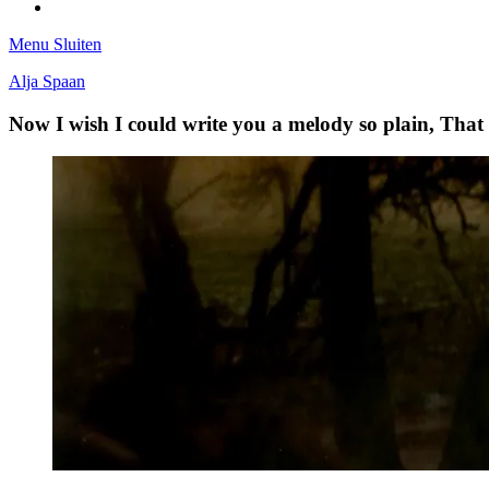
Tumblr
Menu
Sluiten
Alja Spaan
Now I wish I could write you a melody so plain, Tha