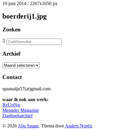
19 juni 2014
/
2267
x
1650 px
boerderij1.jpg
Zoeken
Zoeken
naar:
Archief
Archief
Contact
spaanalja57(at)gmail.com
waar ik ook aan werk:
ReUriNg
Meander Magazine
Dagboekarchief
© 2026
Alja Spaan
. Thema door
Anders Norén
.