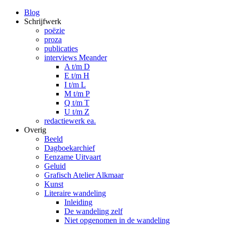
Blog
Schrijfwerk
poëzie
proza
publicaties
interviews Meander
A t/m D
E t/m H
I t/m L
M t/m P
Q t/m T
U t/m Z
redactiewerk ea.
Overig
Beeld
Dagboekarchief
Eenzame Uitvaart
Geluid
Grafisch Atelier Alkmaar
Kunst
Literaire wandeling
Inleiding
De wandeling zelf
Niet opgenomen in de wandeling