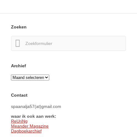
Zoeken
Zoeken
naar:
Archief
Archief
Contact
spaanalja57(at)gmail.com
waar ik ook aan werk:
ReUriNg
Meander Magazine
Dagboekarchief