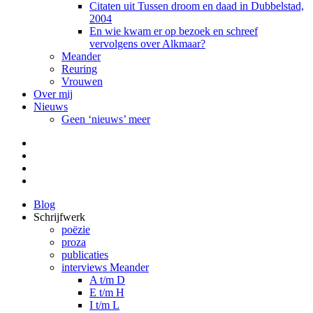
Citaten uit Tussen droom en daad in Dubbelstad,
2004
En wie kwam er op bezoek en schreef
vervolgens over Alkmaar?
Meander
Reuring
Vrouwen
Over mij
Nieuws
Geen ‘nieuws’ meer
Facebook
Pinterest
LinkedIn
Tumblr
Blog
Schrijfwerk
poëzie
proza
publicaties
interviews Meander
A t/m D
E t/m H
I t/m L