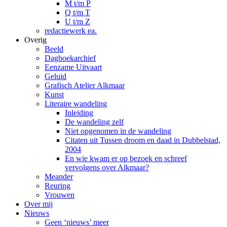
M t/m P
Q t/m T
U t/m Z
redactiewerk ea.
Overig
Beeld
Dagboekarchief
Eenzame Uitvaart
Geluid
Grafisch Atelier Alkmaar
Kunst
Literaire wandeling
Inleiding
De wandeling zelf
Niet opgenomen in de wandeling
Citaten uit Tussen droom en daad in Dubbelstad,
2004
En wie kwam er op bezoek en schreef
vervolgens over Alkmaar?
Meander
Reuring
Vrouwen
Over mij
Nieuws
Geen ‘nieuws’ meer