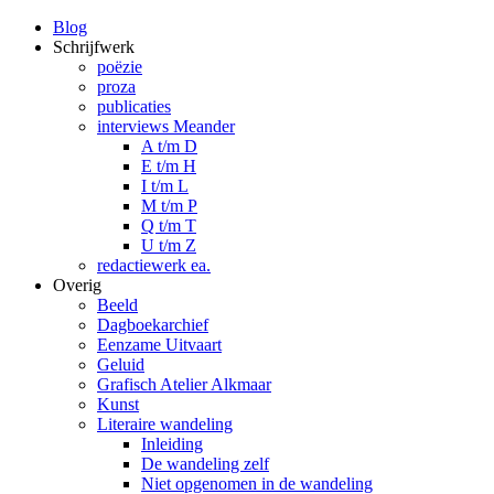
Blog
Schrijfwerk
poëzie
proza
publicaties
interviews Meander
A t/m D
E t/m H
I t/m L
M t/m P
Q t/m T
U t/m Z
redactiewerk ea.
Overig
Beeld
Dagboekarchief
Eenzame Uitvaart
Geluid
Grafisch Atelier Alkmaar
Kunst
Literaire wandeling
Inleiding
De wandeling zelf
Niet opgenomen in de wandeling