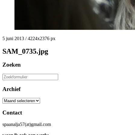
5 juni 2013
/
4224
x
2376 px
SAM_0735.jpg
Zoeken
Zoeken
naar:
Archief
Archief
Contact
spaanalja57(at)gmail.com