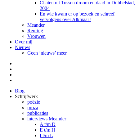
Citaten uit Tussen droom en daad in Dubbelstad,
2004
En wie kwam er op bezoek en schreef
vervolgens over Alkmaar?
Meander
Reuring
Vrouwen
Over mij
Nieuws
Geen ‘nieuws’ meer
Facebook
Pinterest
LinkedIn
Tumblr
Blog
Schrijfwerk
poëzie
proza
publicaties
interviews Meander
A t/m D
E t/m H
I t/m L