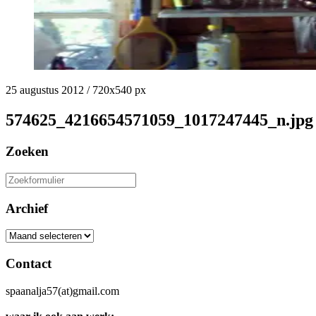
25 augustus 2012
/
720
x
540 px
574625_4216654571059_1017247445_n.jpg
Zoeken
Zoeken
naar:
Archief
Archief
Contact
spaanalja57(at)gmail.com