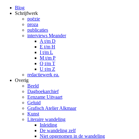
Blog
Schrijfwerk
poëzie
proza
publicaties
interviews Meander
A t/m D
E t/m H
I t/m L
M t/m P
Q t/m T
U t/m Z
redactiewerk ea.
Overig
Beeld
Dagboekarchief
Eenzame Uitvaart
Geluid
Grafisch Atelier Alkmaar
Kunst
Literaire wandeling
Inleiding
De wandeling zelf
Niet opgenomen in de wandeling