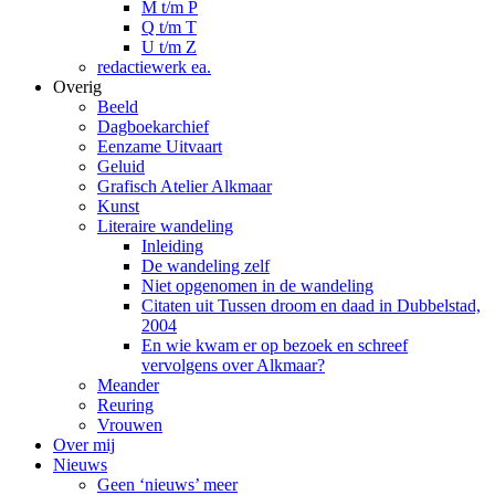
M t/m P
Q t/m T
U t/m Z
redactiewerk ea.
Overig
Beeld
Dagboekarchief
Eenzame Uitvaart
Geluid
Grafisch Atelier Alkmaar
Kunst
Literaire wandeling
Inleiding
De wandeling zelf
Niet opgenomen in de wandeling
Citaten uit Tussen droom en daad in Dubbelstad,
2004
En wie kwam er op bezoek en schreef
vervolgens over Alkmaar?
Meander
Reuring
Vrouwen
Over mij
Nieuws
Geen ‘nieuws’ meer