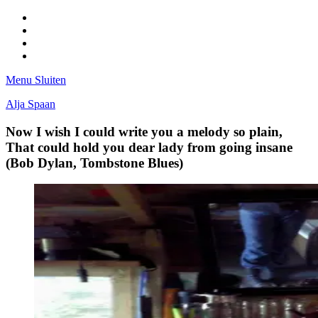
Facebook
Pinterest
LinkedIn
Tumblr
Menu
Sluiten
Alja Spaan
Now I wish I could write you a melody so plain,
That could hold you dear lady from going insane
(Bob Dylan, Tombstone Blues)