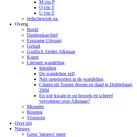
M t/m P
Q t/m T
U t/m Z
redactiewerk ea.
Overig
Beeld
Dagboekarchief
Eenzame Uitvaart
Geluid
Grafisch Atelier Alkmaar
Kunst
Literaire wandeling
Inleiding
De wandeling zelf
Niet opgenomen in de wandeling
Citaten uit Tussen droom en daad in Dubbelstad,
2004
En wie kwam er op bezoek en schreef
vervolgens over Alkmaar?
Meander
Reuring
Vrouwen
Over mij
Nieuws
Geen ‘nieuws’ meer