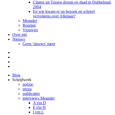
Citaten uit Tussen droom en daad in Dubbelstad,
2004
En wie kwam er op bezoek en schreef
vervolgens over Alkmaar?
Meander
Reuring
Vrouwen
Over mij
Nieuws
Geen ‘nieuws’ meer
Facebook
Pinterest
LinkedIn
Tumblr
Blog
Schrijfwerk
poëzie
proza
publicaties
interviews Meander
A t/m D
E t/m H
I t/m L