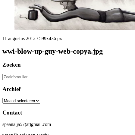
11 augustus 2012
/
599
x
436 px
wwi-blow-up-guy-web-copya.jpg
Zoeken
Zoeken
naar:
Archief
Archief
Contact
spaanalja57(at)gmail.com