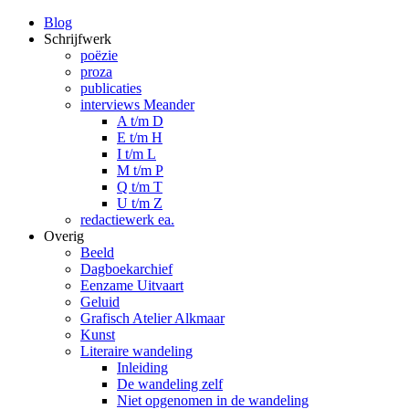
Blog
Schrijfwerk
poëzie
proza
publicaties
interviews Meander
A t/m D
E t/m H
I t/m L
M t/m P
Q t/m T
U t/m Z
redactiewerk ea.
Overig
Beeld
Dagboekarchief
Eenzame Uitvaart
Geluid
Grafisch Atelier Alkmaar
Kunst
Literaire wandeling
Inleiding
De wandeling zelf
Niet opgenomen in de wandeling